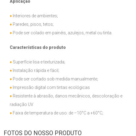
Aplicação
♦
Interiores de ambientes;
♦
Paredes, pisos, tetos;
♦
Pode ser colado em painéis, azulejos, metal ou tinta.
Características do produto
♦
Superfície lisa e texturizada;
♦
Instalação rápida e fácil;
♦
Pode ser cortado sob medida manualmente;
♦
Impressão digital com tintas ecológicas
♦
Resistente à abrasão, danos mecânicos, descoloração e
radiação UV
♦
Faixa de temperatura de uso: de –10°C a +60°C;
FOTOS DO NOSSO PRODUTO