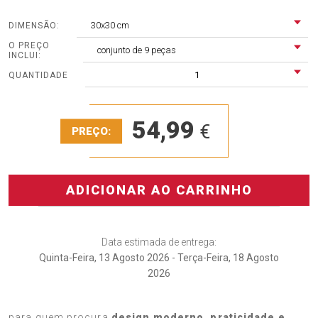
30x30 cm
DIMENSÃO:
O PREÇO
conjunto de 9 peças
INCLUI:
1
QUANTIDADE
54,99
€
PREÇO:
ADICIONAR AO CARRINHO
Data estimada de entrega:
Quinta-Feira, 13 Agosto 2026 - Terça-Feira, 18 Agosto
2026
O
Vinil chão Padrão antiquado
é a solução perfeita
para quem procura
design moderno, praticidade e