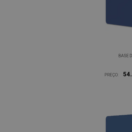
BASE D
54
PREÇO: