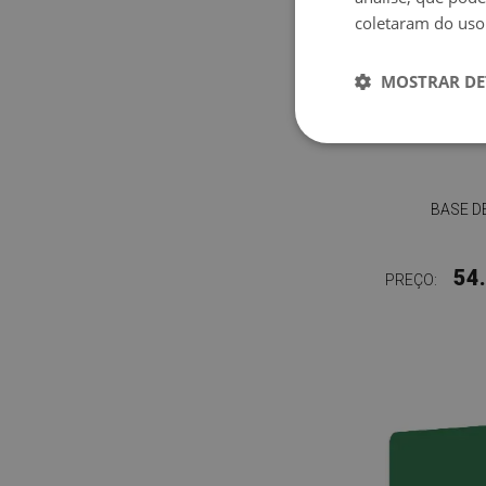
coletaram do uso
MOSTRAR DE
BASE D
54
PREÇO: