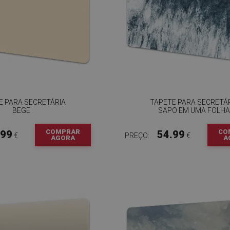
E PARA SECRETÁRIA
TAPETE PARA SECRETÁ
BEGE
SAPO EM UMA FOLH
COMPRAR
CO
.99
54.99
€
PREÇO:
€
AGORA
A