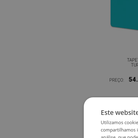
TAPE
TU
54
PREÇO:
Este websit
Utilizamos cooki
compartilhamos i
análise, que pod