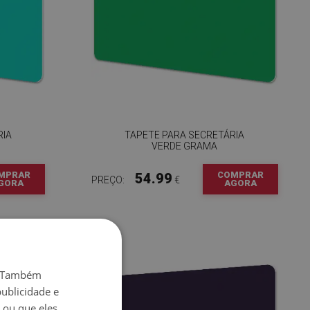
RIA
TAPETE PARA SECRETÁRIA
VERDE GRAMA
MPRAR
COMPRAR
54.99
PREÇO:
€
GORA
AGORA
o. Também
ublicidade e
 ou que eles