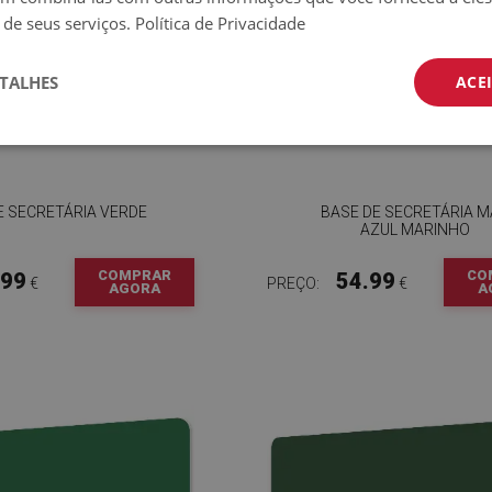
 de seus serviços.
Política de Privacidade
TALHES
ACE
E SECRETÁRIA VERDE
BASE DE SECRETÁRIA 
AZUL MARINHO
COMPRAR
CO
.99
54.99
€
PREÇO:
€
AGORA
A