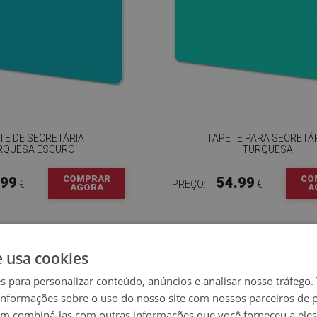
TE DE SECRETÁRIA
TAPETE PARA SECRETÁ
RQUESA ESCURO
TURQUESA
COMPRAR
CO
.99
54.99
€
PREÇO:
€
AGORA
A
e usa cookies
es para personalizar conteúdo, anúncios e analisar nosso tráfeg
nformações sobre o uso do nosso site com nossos parceiros de p
em combiná-las com outras informações que você forneceu a eles