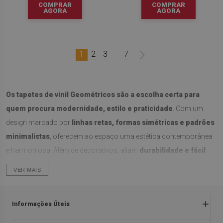
COMPRAR
COMPRAR
AGORA
AGORA
1
2
3
7
...
Os tapetes de vinil Geométricos são a escolha certa para
quem procura modernidade, estilo e praticidade
. Com um
design marcado por
linhas retas, formas simétricas e padrões
minimalistas
, oferecem ao espaço uma estética contemporânea
e harmoniosa. Além de decorativos, aliam
durabilidade e fácil
manutenção
, tornando-se ideais para o uso diário.
VER MAIS
Estilo moderno e versátil
Informações Úteis
Os
padrões geométricos
destacam-se pela
clareza das formas