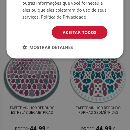
COZINHA FORMAS ABSTRATAS
PADRÕES ABSTRATOS
outras informações que você forneceu a
eles ou que eles coletaram do uso de seus
serviços.
Política de Privacidade
44.99
44.99
PREÇO:
€
PREÇO:
€
COMPRAR
COMPRAR
AGORA
AGORA
ACEITAR TODOS
MOSTRAR DETALHES
TAPETE VINÍLICO REDONDO
TAPETE VINÍLICO REDONDO
ESTRELAS GEOMÉTRICAS
FORMAS GEOMÉTRICAS
44.99
44.99
PREÇO:
€
PREÇO:
€