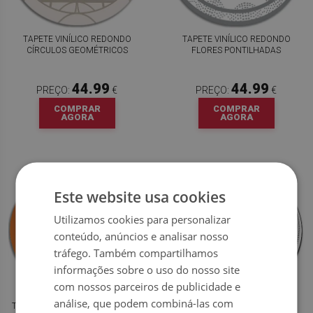
TAPETE VINÍLICO REDONDO
TAPETE VINÍLICO REDONDO
CÍRCULOS GEOMÉTRICOS
FLORES PONTILHADAS
44.99
44.99
PREÇO:
€
PREÇO:
€
COMPRAR
COMPRAR
AGORA
AGORA
Este website usa cookies
Utilizamos cookies para personalizar
conteúdo, anúncios e analisar nosso
tráfego. Também compartilhamos
informações sobre o uso do nosso site
com nossos parceiros de publicidade e
análise, que podem combiná-las com
TAPETE DE VINIL REDONDO PARA
TAPETE VINÍLICO REDONDO