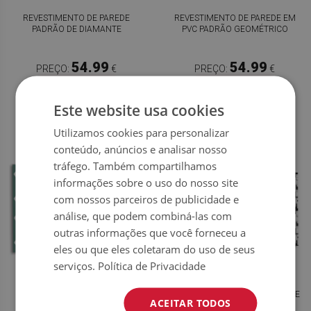
REVESTIMENTO DE PAREDE
REVESTIMENTO DE PAREDE EM
PADRÃO DE DIAMANTE
PVC PADRÃO GEOMÉTRICO
54.99
54.99
PREÇO:
€
PREÇO:
€
COMPRAR
COMPRAR
AGORA
AGORA
Este website usa cookies
Utilizamos cookies para personalizar
conteúdo, anúncios e analisar nosso
tráfego. Também compartilhamos
informações sobre o uso do nosso site
com nossos parceiros de publicidade e
análise, que podem combiná-las com
outras informações que você forneceu a
eles ou que eles coletaram do uso de seus
serviços.
Política de Privacidade
REVESTIMENTO DE PAREDE
REVESTIMENTO DE PAREDE EM
PADRÃO GEOMÉTRICO
PVC MOSAICO SOBRE MÁRMORE
ACEITAR TODOS