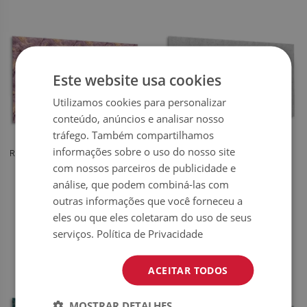
Este website usa cookies
Utilizamos cookies para personalizar
conteúdo, anúncios e analisar nosso
tráfego. Também compartilhamos
informações sobre o uso do nosso site
REVESTIMENTO PAREDE COZINHA
REVESTIMENTO DE PAREDE EM
MODERNA TEXTURA DE
PVC CONCRETO RACHADO
com nossos parceiros de publicidade e
MÁRMORE
DECORATIVO
análise, que podem combiná-las com
outras informações que você forneceu a
54.99
54.99
PREÇO:
€
PREÇO:
€
eles ou que eles coletaram do uso de seus
COMPRAR
COMPRAR
AGORA
AGORA
serviços.
Política de Privacidade
ACEITAR TODOS
MOSTRAR DETALHES