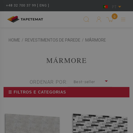
+48 32 700 37 99 [ ENG ]
PT
0
HOME
/
REVESTIMENTOS DE PAREDE
/
MÁRMORE
MÁRMORE
ORDENAR POR:
Best-seller
☰ FILTROS E CATEGORIAS