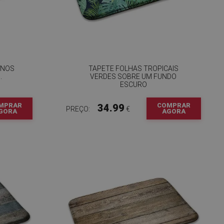
ANOS
TAPETE FOLHAS TROPICAIS
.
VERDES SOBRE UM FUNDO
ESCURO
MPRAR
COMPRAR
34.99
PREÇO:
€
GORA
AGORA