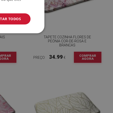
ITAR TODOS
AIS
TAPETE COZINHA FLORES DE
PEÓNIA COR-DE-ROSA E
BRANCAS
MPRAR
COMPRAR
34.99
PREÇO:
€
GORA
AGORA