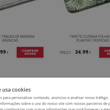
 TÁBUAS DE MADEIRA
TAPETE COZINHA FOLHA
BRANCAS
PLANTAS TROPICAIS
COMPRAR
CO
.99
34.99
€
PREÇO:
€
AGORA
A
e usa cookies
es para personalizar conteúdo, anúncios e analisar nosso tráfeg
nformações sobre o uso do nosso site com nossos parceiros de p
em combiná-las com outras informações que você forneceu a eles