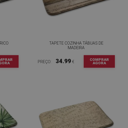
RICO
TAPETE COZINHA TÁBUAS DE
MADEIRA
MPRAR
COMPRAR
34.99
PREÇO:
€
GORA
AGORA