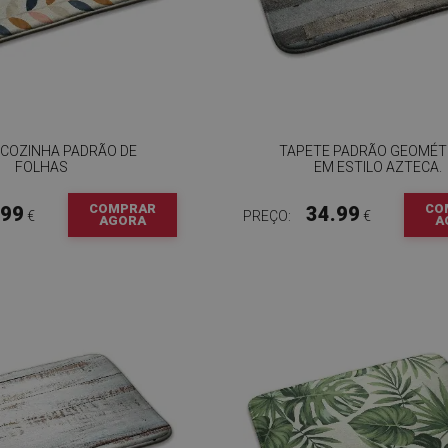
 COZINHA PADRÃO DE
TAPETE PADRÃO GEOMÉT
FOLHAS
EM ESTILO AZTECA.
COMPRAR
CO
.99
34.99
€
PREÇO:
€
AGORA
A