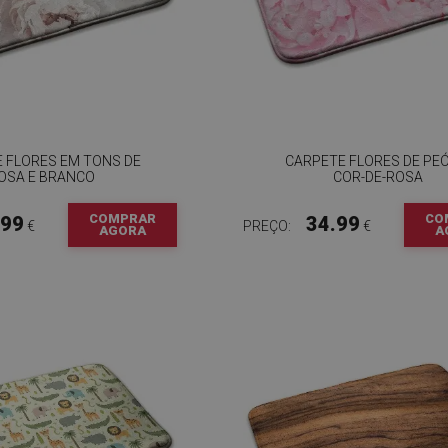
 FLORES EM TONS DE
CARPETE FLORES DE PE
OSA E BRANCO
COR-DE-ROSA
COMPRAR
CO
.99
34.99
€
PREÇO:
€
AGORA
A