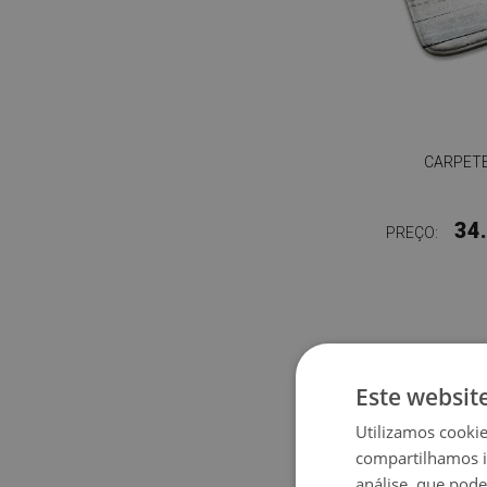
CARPETE
34
PREÇO:
Este websit
Utilizamos cooki
compartilhamos i
análise, que pod