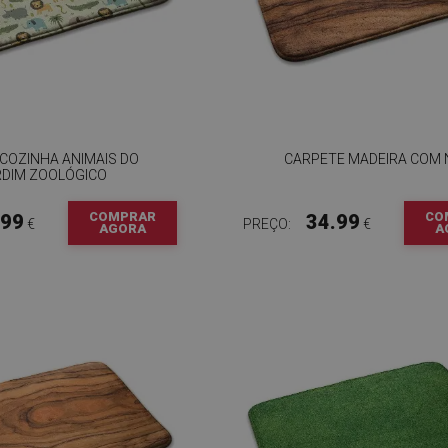
COZINHA ANIMAIS DO
CARPETE MADEIRA COM
RDIM ZOOLÓGICO
COMPRAR
CO
.99
34.99
€
PREÇO:
€
AGORA
A