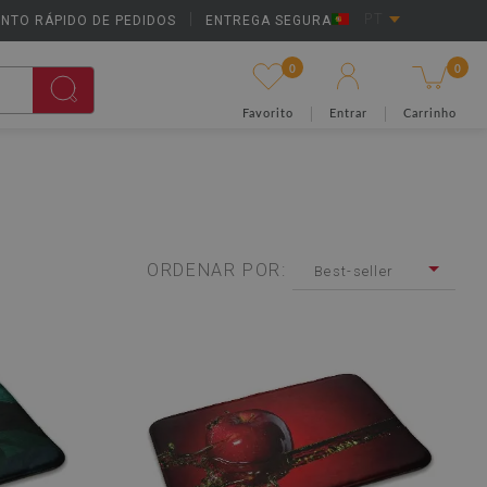
NTO RÁPIDO DE PEDIDOS
|
ENTREGA SEGURA
PT
0
0
Favorito
Entrar
Carrinho
ORDENAR POR:
Best-seller