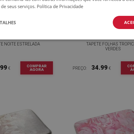
 de seus serviços.
Política de Privacidade
TALHES
ACE
E NOITE ESTRELADA
TAPETE FOLHAS TROPIC
VERDES
COMPRAR
CO
.99
34.99
€
PREÇO:
€
AGORA
A