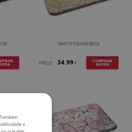
S DE
TAPETE FOLHAS BEGE
MPRAR
COMPRAR
34.99
PREÇO:
€
GORA
AGORA
o. Também
ublicidade e
 ou que eles