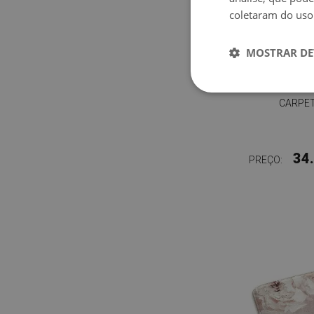
coletaram do uso
MOSTRAR DE
CARPET
34
PREÇO: