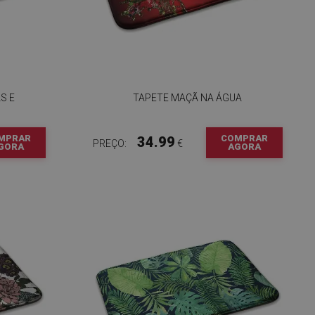
S E
TAPETE MAÇÃ NA ÁGUA
MPRAR
COMPRAR
34.99
PREÇO:
€
GORA
AGORA