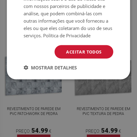
com nossos parceiros de publicidade e
análise, que podem combiná-las com
54.99
54.99
PREÇO:
€
PREÇO:
€
outras informações que você forneceu a
COMPRAR
COMPRAR
AGORA
AGORA
eles ou que eles coletaram do uso de seus
serviços.
Política de Privacidade
ACEITAR TODOS
MOSTRAR DETALHES
REVESTIMENTO DE PAREDE EM
REVESTIMENTO DE PAREDE EM
PVC PATCHWORK DE PEDRA
PVC TEXTURA DE PEDRA
54.99
54.99
PREÇO:
€
PREÇO:
€