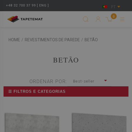
+48 32 700 37 99 [ ENG ]
PT
0
HOME
/
REVESTIMENTOS DE PAREDE
/
BETÃO
BETÃO
ORDENAR POR:
Best-seller
☰ FILTROS E CATEGORIAS