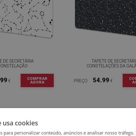
E DE SECRETÁRIA
TAPETE DE SECRETÁR
CONSTELAÇÃO
CONSTELAÇÕES DA GALÁ
COMPRAR
CO
.99
54.99
€
PREÇO:
€
AGORA
A
e usa cookies
es para personalizar conteúdo, anúncios e analisar nosso tráfeg