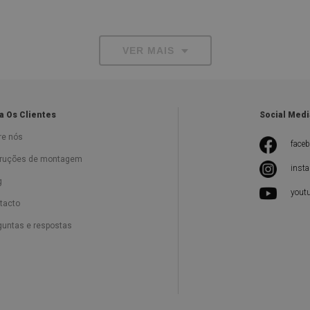
VER MAIS
a Os Clientes
Social Medi
re nós
face
truções de montagem
inst
g
yout
tacto
guntas e respostas