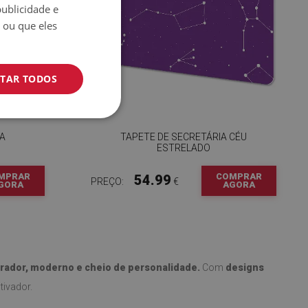
ublicidade e
 ou que eles
ITAR TODOS
IA
TAPETE DE SECRETÁRIA CÉU
ESTRELADO
MPRAR
COMPRAR
54.99
PREÇO:
€
GORA
AGORA
irador, moderno e cheio de personalidade.
Com
designs
tivador.