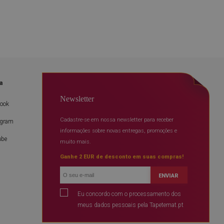
a
Newsletter
book
Cadastre-se em nossa newsletter para receber
agram
informações sobre novas entregas, promoções e
ube
muito mais.
Ganhe 2 EUR de desconto em suas compras!
ENVIAR
Eu concordo com o processamento dos
meus dados pessoais pela Tapetemat.pt