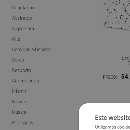
Vegetação
Abstratos
Arquitetura
Arte
Comidas e Bebidas
BAS
Cores
Desporto
54
PREÇO:
Geométricos
Infantis
Mapas
Música
Este websit
Paisagens
Utilizamos cooki