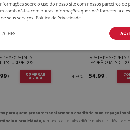
nformações sobre o uso do nosso site com nossos parceiros de p
em combiná-las com outras informações que você forneceu a eles
 de seus serviços.
Política de Privacidade
TALHES
ACE
E DE SECRETÁRIA
TAPETE DE SECRETÁR
NETAS COLORIDOS
PADRÃO GALÁCTICO
COMPRAR
CO
.99
54.99
€
PREÇO:
€
AGORA
A
eitas para quem procura transformar o escritório num espaço insp
stência e praticidade
, tornando o trabalho diário mais agradável e mo