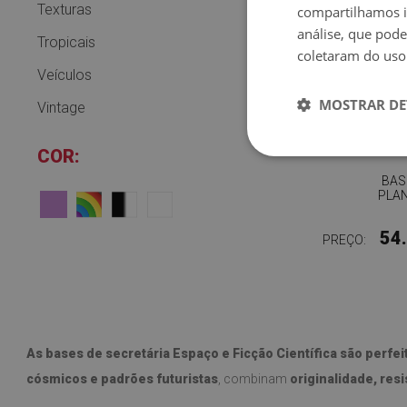
Texturas
compartilhamos i
análise, que pod
Tropicais
coletaram do uso
Veículos
MOSTRAR DE
Vintage
COR:
BAS
PLA
54
PREÇO:
As bases de secretária Espaço e Ficção Científica são perf
cósmicos e padrões futuristas
, combinam
originalidade, resi