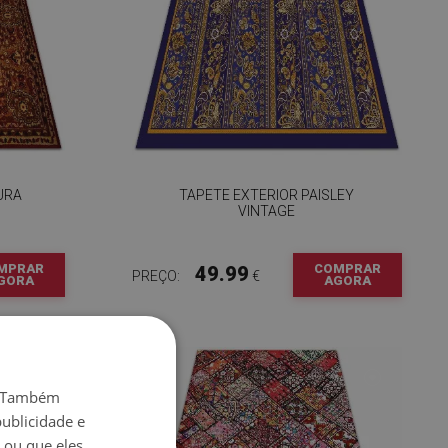
URA
TAPETE EXTERIOR PAISLEY
VINTAGE
MPRAR
COMPRAR
49.99
PREÇO:
€
GORA
AGORA
o. Também
ublicidade e
 ou que eles