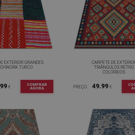
DE EXTERIOR GRANDES
CARPETE DE EXTERIO
TCHWORK TURCO
TRIÂNGULOS RETRO
COLORIDOS
COMPRAR
CO
.99
49.99
€
PREÇO:
€
AGORA
A