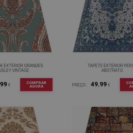
DE EXTERIOR GRANDES
TAPETE EXTERIOR PER
AISLEY VINTAGE
ABSTRATO
COMPRAR
CO
.99
49.99
€
PREÇO:
€
AGORA
A