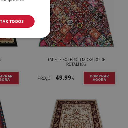
ITAR TODOS
R
TAPETE EXTERIOR MOSAICO DE
RETALHOS
MPRAR
COMPRAR
49.99
PREÇO:
€
GORA
AGORA