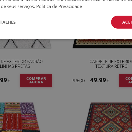
 de seus serviços.
Política de Privacidade
TALHES
ACE
 DE EXTERIOR PADRÃO
CARPETE DE EXTERIO
 LINHAS PRETAS
TEXTURA RETRO
COMPRAR
CO
.99
49.99
€
PREÇO:
€
AGORA
A