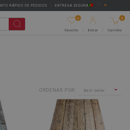
NTO RÁPIDO DE PEDIDOS
|
ENTREGA SEGURA
PT
0
0
Favorito
Entrar
Carrinho
ORDENAR POR:
Best-seller