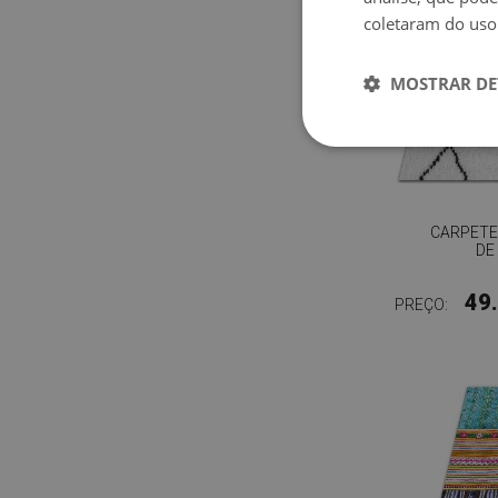
coletaram do uso
MOSTRAR DE
CARPETE
DE
49
PREÇO: