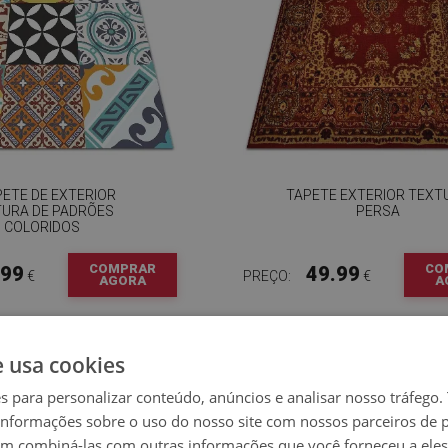
ETE DE EXTERIOR
TAPETE EXTERIOR TEXT
TURA DE PADRÕES
PERSA
COLORIDOS
COMPRAR
CO
.99
49.99
€
PREÇO:
€
AGORA
A
e usa cookies
es para personalizar conteúdo, anúncios e analisar nosso tráfeg
nformações sobre o uso do nosso site com nossos parceiros de p
em combiná-las com outras informações que você forneceu a eles