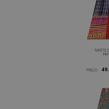
TAPETE 
PA
49
PREÇO: