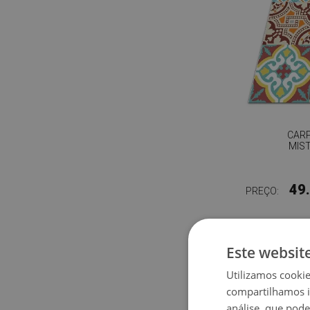
CARP
MIS
49
PREÇO:
Este websit
Utilizamos cooki
compartilhamos i
análise, que pod