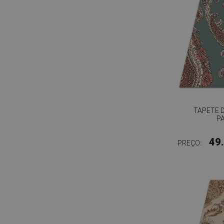
TAPETE 
P
49
PREÇO: