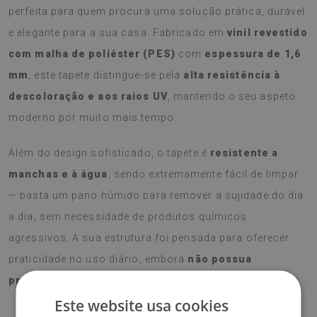
perfeita para quem procura uma solução prática, durável
e elegante para a sua casa. Fabricado em
vinil revestido
com malha de poliéster (PES)
com
espessura de 1,6
mm
, este tapete distingue-se pela
alta resistência à
descoloração e aos raios UV
, mantendo o seu aspeto
moderno por muito mais tempo.
Além do design sofisticado, o tapete é
resistente a
manchas e à água
, sendo extremamente fácil de limpar
— basta um pano húmido para remover a sujidade do dia
a dia, sem necessidade de produtos químicos
agressivos. A sua estrutura foi pensada para oferecer
praticidade no uso diário, embora
não possua
propriedades antiderrapantes
.
Este website usa cookies