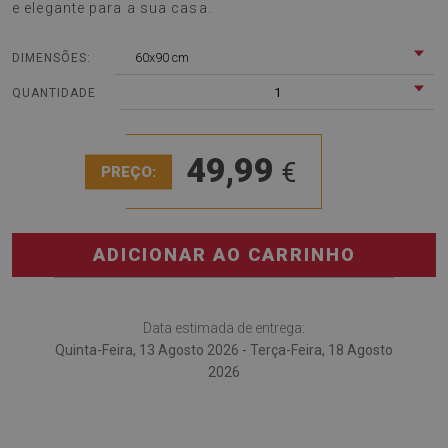
e elegante para a sua casa.
60x90 cm
DIMENSÕES:
1
QUANTIDADE
49,99
€
PREÇO:
ADICIONAR AO CARRINHO
Data estimada de entrega:
Quinta-Feira, 13 Agosto 2026 - Terça-Feira, 18 Agosto
2026
Carpete de exterior Paisley estilo asiático
é a escolha