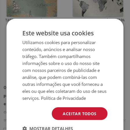
TAPETE PARA ESCRITÓRIO MAPA
TAPETE PARA ESCRITÓRIO MAPA
DO TESOURO
DO VELHO MUNDO
Este website usa cookies
54.99
54.99
PREÇO:
€
PREÇO:
€
Utilizamos cookies para personalizar
conteúdo, anúncios e analisar nosso
COMPRAR
COMPRAR
AGORA
AGORA
tráfego. Também compartilhamos
informações sobre o uso do nosso site
com nossos parceiros de publicidade e
análise, que podem combiná-las com
outras informações que você forneceu a
Os tapetes para escritório Mapas são ideais para quem
eles ou que eles coletaram do uso de seus
procura unir decoração criativa e inspiração cultural no
serviços.
Política de Privacidade
espaço de trabalho.
Inspirados no mundo da geografia e da
exploração, oferecem
design original, resistência e fácil
ACEITAR TODOS
manutenção
, tornando o escritório mais interessante e motivador.
MOSTRAR DETALHES