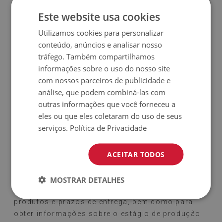
Este website usa cookies
Utilizamos cookies para personalizar
INFO@TAPETEMAT.PT
conteúdo, anúncios e analisar nosso
tráfego. Também compartilhamos
Entre em contato conosco sobre questões
informações sobre o uso do nosso site
técnicas e contábeis, problemas com a
com nossos parceiros de publicidade e
preparação de pedidos para impressão e
análise, que podem combiná-las com
reclamações. Utilize também a correspondência
outras informações que você forneceu a
por e-mail para cálculos de produtos sem preço
eles ou que eles coletaram do uso de seus
no sistema.
serviços.
Política de Privacidade
+48 32 700 37 99
ACEITAR TODOS
Sugerimos que você entre em contato conosco
MOSTRAR DETALHES
por telefone para perguntas rápidas sobre
produtos e prazos de entrega, bem como para
obter informações sobre o estágio de produção