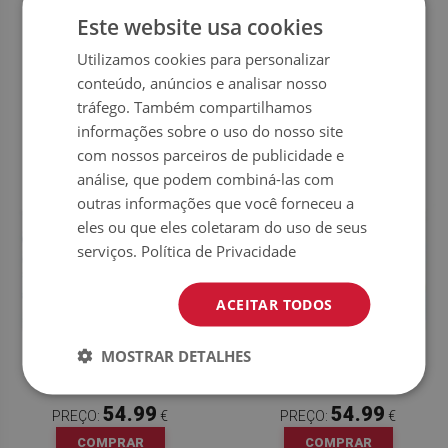
Este website usa cookies
TAPETE PARA CADEIRA DE
54.99
PREÇO:
€
ESCRITÓRIO CONSTELAÇÃO
Utilizamos cookies para personalizar
COMPRAR
AGORA
conteúdo, anúncios e analisar nosso
54.99
PREÇO:
€
tráfego. Também compartilhamos
COMPRAR
informações sobre o uso do nosso site
AGORA
com nossos parceiros de publicidade e
análise, que podem combiná-las com
outras informações que você forneceu a
eles ou que eles coletaram do uso de seus
serviços.
Política de Privacidade
ACEITAR TODOS
TAPETE PARA CADEIRA DE
TAPETE PARA ESCRITÓRIO
MOSTRAR DETALHES
ESCRITÓRIO ASTRONAUTA
PLANETAS COLORIDOS
54.99
54.99
PREÇO:
€
PREÇO:
€
COMPRAR
COMPRAR