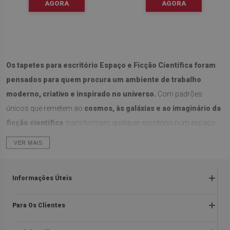
AGORA
AGORA
Os tapetes para escritório Espaço e Ficção Científica foram
pensados para quem procura um ambiente de trabalho
moderno, criativo e inspirado no universo.
Com padrões
únicos que remetem ao
cosmos, às galáxias e ao imaginário da
ficção científica
, transformam qualquer escritório num espaço
cheio de personalidade, criatividade e estilo futurista.
VER MAIS
Estilo cósmico e futurista
Informações Úteis
Com estampas que evocam
estrelas, nebulosas, planetas e
elementos da ficção científica
, estes tapetes criam um
Devoluções e reclamações
Para Os Clientes
ambiente inspirador e envolvente
. São perfeitos para quem
Regulamentos da promoção
Sobre nós
deseja estimular a imaginação no dia a dia, tornando o espaço de
Política de privacidade e cookies