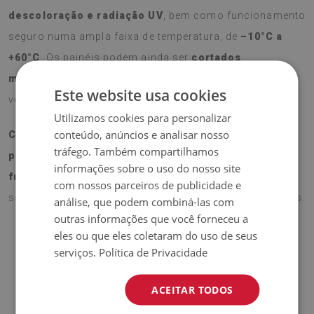
descoloração e radiação UV
, bem como funcionamento
seguro numa ampla faixa de temperatura, de
–10°C a
+60°C
. Os painéis podem ainda ser
cortados
manualmente sob medida
, oferecendo máxima
Este website usa cookies
versatilidade para qualquer projeto de decoração.
Utilizamos cookies para personalizar
conteúdo, anúncios e analisar nosso
Com instalação rápida e fácil, o Revestimento de
tráfego. Também compartilhamos
parede em pvc azujelo português combina
informações sobre o uso do nosso site
funcionalidade, estilo e qualidade
, tornando-se uma
com nossos parceiros de publicidade e
solução prática para renovar os seus espaços interiores.
análise, que podem combiná-las com
outras informações que você forneceu a
eles ou que eles coletaram do uso de seus
serviços.
Política de Privacidade
ACEITAR TODOS
Material