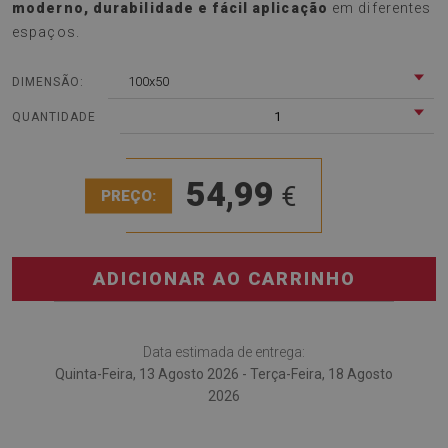
moderno, durabilidade e fácil aplicação
em diferentes
espaços.
100x50
DIMENSÃO:
1
QUANTIDADE
54,99
€
PREÇO:
ADICIONAR AO CARRINHO
Data estimada de entrega:
Quinta-Feira, 13 Agosto 2026 - Terça-Feira, 18 Agosto
2026
O
Revestimento de parede em pvc azujelo português