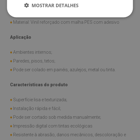
MOSTRAR DETALHES
♦
Dimensão do painel: 100x50 cm
♦
Espessura do painel: 1,6 mm
♦
Material: Vinil reforçado com malha PES com adesivo
Aplicação
♦
Ambientes internos;
♦
Paredes, pisos, tetos;
♦
Pode ser colado em painéis, azulejos, metal ou tinta.
Características do produto
♦
Superfície lisa e texturizada;
♦
Instalação rápida e fácil;
♦
Pode ser cortado sob medida manualmente;
♦
Impressão digital com tintas ecológicas
♦
Resistente à abrasão, danos mecânicos, descoloração e