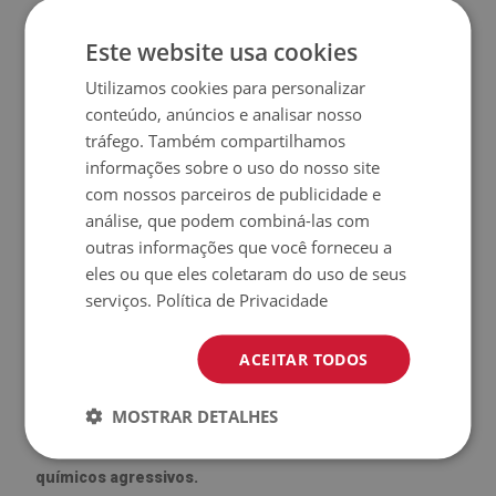
♦
Material:
Vinil revestido com malha PES.
Este website usa cookies
♦
Espessura:
1,6 mm.
Utilizamos cookies para personalizar
conteúdo, anúncios e analisar nosso
♦
Alta resistência a
descoloração e raios UV.
tráfego. Também compartilhamos
informações sobre o uso do nosso site
♦
Os tapetes
não são antiderrapantes
;
com nossos parceiros de publicidade e
análise, que podem combiná-las com
♦
Produto
fácil de limpar,
resistente a manchas e à água.
outras informações que você forneceu a
eles ou que eles coletaram do uso de seus
♦
Por favor, lembre-se de que danos causados pelo uso ao
serviços.
Política de Privacidade
longo do tempo (ex.: desgaste) não estão cobertos pela
garantia.
ACEITAR TODOS
♦
Como cuidar do produto?
MOSTRAR DETALHES
♦
Limpe com um pano úmido —
não use produtos
químicos agressivos.