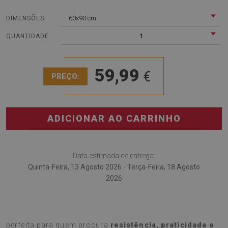
60x90 cm
DIMENSÕES:
1
QUANTIDADE
59,99
€
PREÇO:
ADICIONAR AO CARRINHO
Data estimada de entrega:
Quinta-Feira, 13 Agosto 2026 - Terça-Feira, 18 Agosto
2026
O
Tapete vinílico Ondas de mármore
é a escolha
perfeita para quem procura
resistência, praticidade e