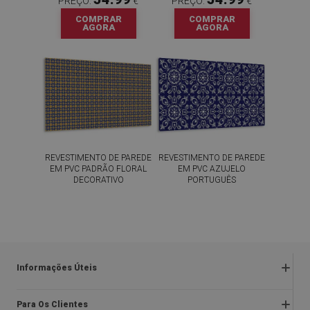
PREÇO:
€
PREÇO:
€
COMPRAR
COMPRAR
AGORA
AGORA
REVESTIMENTO DE PAREDE
REVESTIMENTO DE PAREDE
EM PVC PADRÃO FLORAL
EM PVC AZUJELO
DECORATIVO
PORTUGUÊS
54.99
54.99
PREÇO:
€
PREÇO:
€
COMPRAR
COMPRAR
AGORA
AGORA
Informações Úteis
Devoluções e reclamações
Para Os Clientes