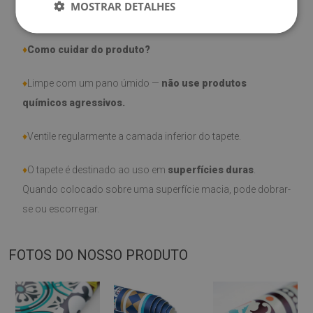
MOSTRAR DETALHES
garantia.
♦
Como cuidar do produto?
♦
Limpe com um pano úmido —
não use produtos
químicos agressivos.
♦
Ventile regularmente a camada inferior do tapete.
♦
O tapete é destinado ao uso em
superfícies duras
.
Quando colocado sobre uma superfície macia, pode dobrar-
se ou escorregar.
FOTOS DO NOSSO PRODUTO