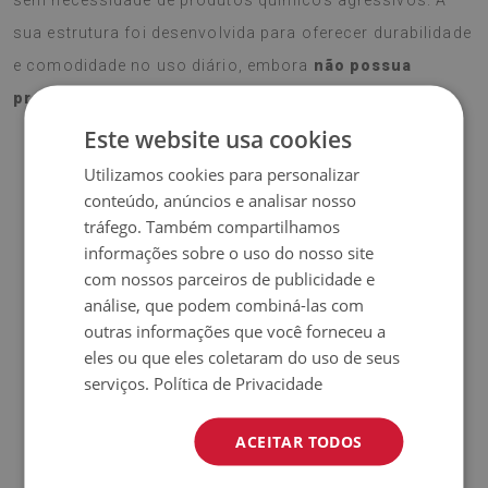
sua estrutura foi desenvolvida para oferecer durabilidade
e comodidade no uso diário, embora
não possua
propriedades antiderrapantes
.
Este website usa cookies
Utilizamos cookies para personalizar
♦
Material:
Vinil revestido com malha PES.
conteúdo, anúncios e analisar nosso
tráfego. Também compartilhamos
♦
Espessura:
1,6 mm.
informações sobre o uso do nosso site
com nossos parceiros de publicidade e
♦
Alta resistência a
descoloração e raios UV.
análise, que podem combiná-las com
outras informações que você forneceu a
♦
Os tapetes
não são antiderrapantes
;
eles ou que eles coletaram do uso de seus
serviços.
Política de Privacidade
♦
Produto
fácil de limpar,
resistente a manchas e à água.
ACEITAR TODOS
♦
Por favor, lembre-se de que danos causados pelo uso ao
longo do tempo (ex.: desgaste) não estão cobertos pela