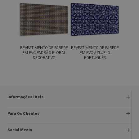
REVESTIMENTO DE PAREDE
REVESTIMENTO DE PAREDE
EM PVC PADRÃO FLORAL
EM PVC AZUJELO
DECORATIVO
PORTUGUÊS
54.99
54.99
PREÇO:
€
PREÇO:
€
COMPRAR
COMPRAR
AGORA
AGORA
Informações Úteis
Devoluções e reclamações
Para Os Clientes
Regulamentos da promoção
Sobre nós
Política de privacidade e cookies
Social Media
Instruções de montagem
Regulamento