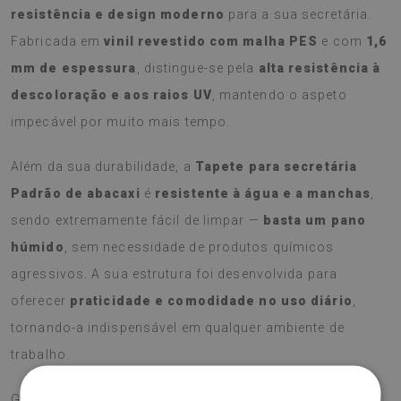
resistência e design moderno
para a sua secretária.
Fabricada em
vinil revestido com malha PES
e com
1,6
mm de espessura
, distingue-se pela
alta resistência à
descoloração e aos raios UV
, mantendo o aspeto
impecável por muito mais tempo.
Além da sua durabilidade, a
Tapete para secretária
Padrão de abacaxi
é
resistente à água e a manchas
,
sendo extremamente fácil de limpar —
basta um pano
húmido
, sem necessidade de produtos químicos
agressivos. A sua estrutura foi desenvolvida para
oferecer
praticidade e comodidade no uso diário
,
tornando-a indispensável em qualquer ambiente de
trabalho.
Graças ao seu formato funcional, protege eficazmente a