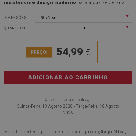
resistência e design moderno
para a sua secretária.
90x45 cm
DIMENSÕES:
1
QUANTIDADE
54,99
€
PREÇO:
ADICIONAR AO CARRINHO
Data estimada de entrega:
Quinta-Feira, 13 Agosto 2026 - Terça-Feira, 18 Agosto
2026
A
Tapete para secretária Padrão de abacaxi
é a
escolha perfeita para quem procura
proteção prática,