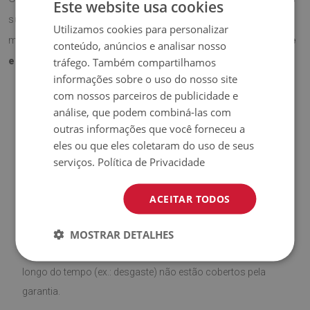
Este website usa cookies
superfície da secretária contra riscos e desgaste, ao
Utilizamos cookies para personalizar
mesmo tempo que acrescenta
um toque profissional e
conteúdo, anúncios e analisar nosso
tráfego. Também compartilhamos
elegante
ao espaço.
informações sobre o uso do nosso site
com nossos parceiros de publicidade e
análise, que podem combiná-las com
♦
Material:
Vinil revestido com malha PES.
outras informações que você forneceu a
eles ou que eles coletaram do uso de seus
♦
Espessura:
1,6 mm
.
serviços.
Política de Privacidade
♦
Alta resistência a
descoloração e raios UV.
ACEITAR TODOS
♦
Produto
fácil de limpar,
resistente a manchas e à água.
MOSTRAR DETALHES
♦
Por favor, lembre-se de que danos causados pelo uso ao
longo do tempo (ex.: desgaste) não estão cobertos pela
garantia.