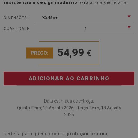
resistência e design moderno
para a sua secretária.
90x45 cm
DIMENSÕES:
1
QUANTIDADE
54,99
€
PREÇO:
ADICIONAR AO CARRINHO
Data estimada de entrega:
Quinta-Feira, 13 Agosto 2026 - Terça-Feira, 18 Agosto
2026
A
Tapete para secretária Madeira abstrata
é a escolha
perfeita para quem procura
proteção prática,