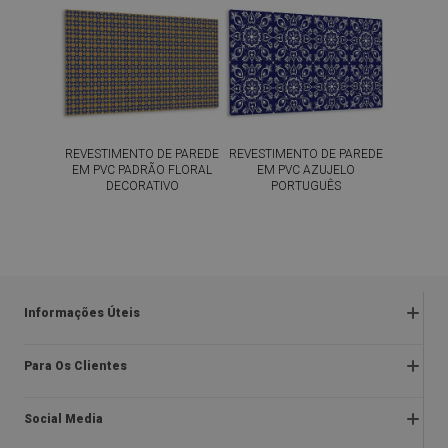
REVESTIMENTO DE PAREDE
REVESTIMENTO DE PAREDE
EM PVC PADRÃO FLORAL
EM PVC AZUJELO
DECORATIVO
PORTUGUÊS
54.99
54.99
PREÇO:
€
PREÇO:
€
COMPRAR
COMPRAR
AGORA
AGORA
Informações Úteis
Devoluções e reclamações
Para Os Clientes
Regulamentos da promoção
Sobre nós
Política de privacidade e cookies
Social Media
Instruções de montagem
Regulamento