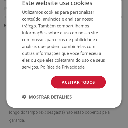
Este website usa cookies
superfície da secretária contra riscos e desgaste, ao
Utilizamos cookies para personalizar
mesmo tempo que acrescenta
um toque profissional e
conteúdo, anúncios e analisar nosso
tráfego. Também compartilhamos
elegante
ao espaço.
informações sobre o uso do nosso site
com nossos parceiros de publicidade e
análise, que podem combiná-las com
♦
Material:
Vinil revestido com malha PES.
outras informações que você forneceu a
eles ou que eles coletaram do uso de seus
♦
Espessura:
1,6 mm
.
serviços.
Política de Privacidade
♦
Alta resistência a
descoloração e raios UV.
ACEITAR TODOS
♦
Produto
fácil de limpar,
resistente a manchas e à água.
MOSTRAR DETALHES
♦
Por favor, lembre-se de que danos causados pelo uso ao
longo do tempo (ex.: desgaste) não estão cobertos pela
garantia.