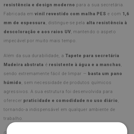
resistência e design moderno
para a sua secretária.
Fabricada em
vinil revestido com malha PES
e com
1,6
mm de espessura
, distingue-se pela
alta resistência à
descoloração e aos raios UV
, mantendo o aspeto
impecável por muito mais tempo.
Além da sua durabilidade, a
Tapete para secretária
Madeira abstrata
é
resistente à água e a manchas
,
sendo extremamente fácil de limpar —
basta um pano
húmido
, sem necessidade de produtos químicos
agressivos. A sua estrutura foi desenvolvida para
oferecer
praticidade e comodidade no uso diário
,
tornando-a indispensável em qualquer ambiente de
trabalho.
Graças ao seu formato funcional, protege eficazmente a