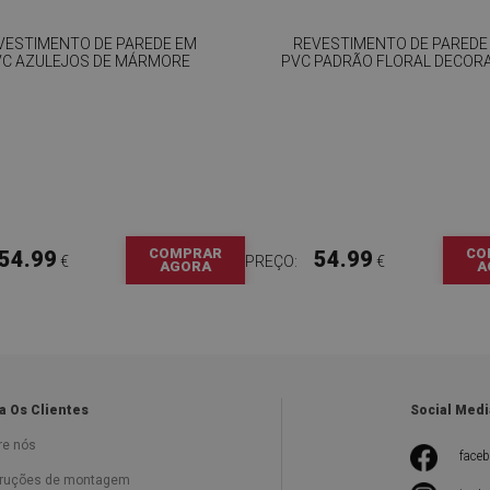
VESTIMENTO DE PAREDE EM
REVESTIMENTO DE PAREDE
VC AZULEJOS DE MÁRMORE
PVC PADRÃO FLORAL DECOR
COMPRAR
CO
54.99
54.99
€
PREÇO:
€
AGORA
A
a Os Clientes
Social Medi
re nós
face
truções de montagem