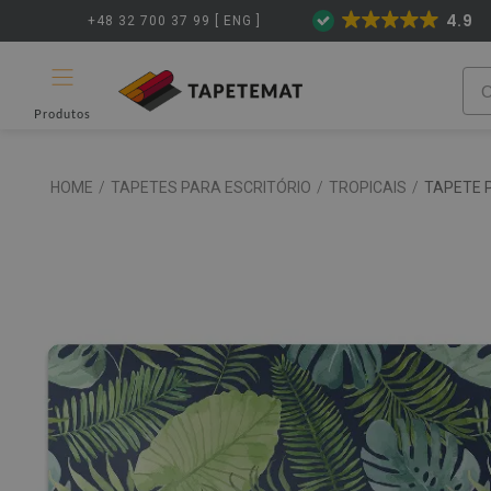
4.9
+48 32 700 37 99 [ ENG ]
Produtos
HOME
/
TAPETES PARA ESCRITÓRIO
/
TROPICAIS
/
TAPETE 