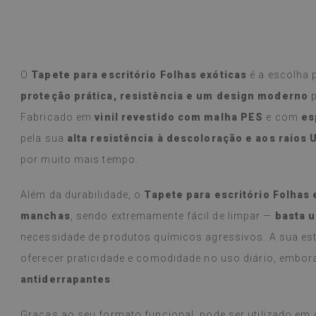
u cliente assíduo e a qualidade nunca
ou.
O
Tapete para escritório Folhas exóticas
é a escolha 
lo Google,
ver original
)
Azulejos de vin
proteção prática, resistência e um design moderno
p
Leia mais
variedade de de
Fabricado em
vinil revestido com malha PES
e com
es
alunska
produto chego
Beatrycz
rás
1 ano atr
anunciado, est
pela sua
alta resistência à descoloração e aos raios 
fácil, a aplicaç
por muito mais tempo.
Estou muito sa
resultado que 
Além da durabilidade, o
Tapete para escritório Folhas 
proporcionar. 
mesmo cozinha
manchas
, sendo extremamente fácil de limpar —
basta 
(durante as fes
necessidade de produtos químicos agressivos. A sua est
nenhum problem
pano úmido ca
oferecer praticidade e comodidade no uso diário, embo
Recomendo.
antiderrapantes
.
(Traduzido pel
Graças ao seu formato funcional, pode ser utilizado em d