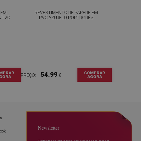
 EM
REVESTIMENTO DE PAREDE EM
ATIVO
PVC AZUJELO PORTUGUÊS
MPRAR
COMPRAR
54.99
PREÇO:
€
GORA
AGORA
a
Newsletter
book