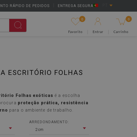
NTO RÁPIDO DE PEDIDOS
|
ENTREGA SEGURA
PT
0
0
Favorito
Entrar
Carrinho
A ESCRITÓRIO FOLHAS
itório Folhas exóticas
é a escolha
 procura
proteção prática, resistência
rno
para o ambiente de trabalho.
ARREDONDAMENTO:
2 cm