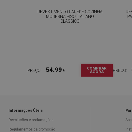
REVESTIMENTO PAREDE COZINHA
RE
MODERNA PISO ITALIANO
P
CLÁSSICO
COMPRAR
54.99
PREÇO:
€
PREÇO:
AGORA
Informações Úteis
Par
Devoluções e reclamações
Sob
Regulamentos da promoção
Ins