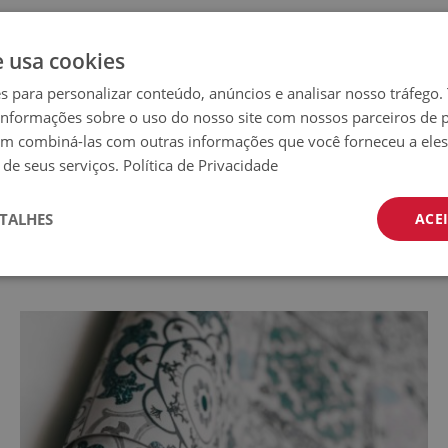
e usa cookies
ressivos.
es para personalizar conteúdo, anúncios e analisar nosso tráfeg
nformações sobre o uso do nosso site com nossos parceiros de p
em combiná-las com outras informações que você forneceu a eles
locado sobre uma superfície macia,
 de seus serviços.
Política de Privacidade
TALHES
ACE