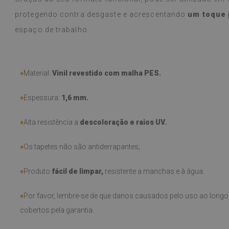
protegendo contra desgaste e acrescentando
um toque 
espaço de trabalho.
♦
Material:
Vinil revestido com malha PES.
♦
Espessura:
1,6 mm.
♦
Alta resistência a
descoloração e raios UV.
♦
Os tapetes não são antiderrapantes;
♦
Produto
fácil de limpar,
resistente a manchas e à água.
♦
Por favor, lembre-se de que danos causados pelo uso ao longo 
cobertos pela garantia.