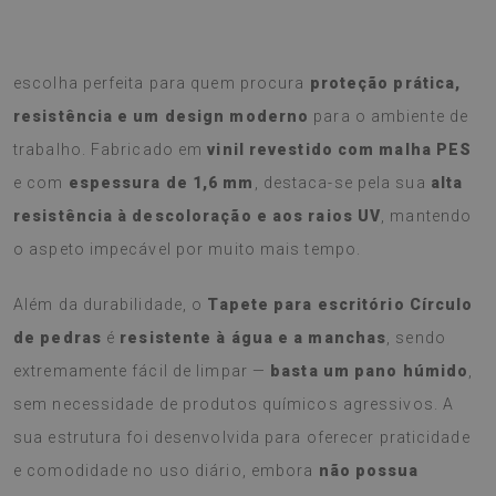
O
Tapete para escritório Círculo de pedras
é a
escolha perfeita para quem procura
proteção prática,
resistência e um design moderno
para o ambiente de
trabalho. Fabricado em
vinil revestido com malha PES
e com
espessura de 1,6 mm
, destaca-se pela sua
alta
resistência à descoloração e aos raios UV
, mantendo
o aspeto impecável por muito mais tempo.
Além da durabilidade, o
Tapete para escritório Círculo
de pedras
é
resistente à água e a manchas
, sendo
extremamente fácil de limpar —
basta um pano húmido
,
sem necessidade de produtos químicos agressivos. A
sua estrutura foi desenvolvida para oferecer praticidade
e comodidade no uso diário, embora
não possua