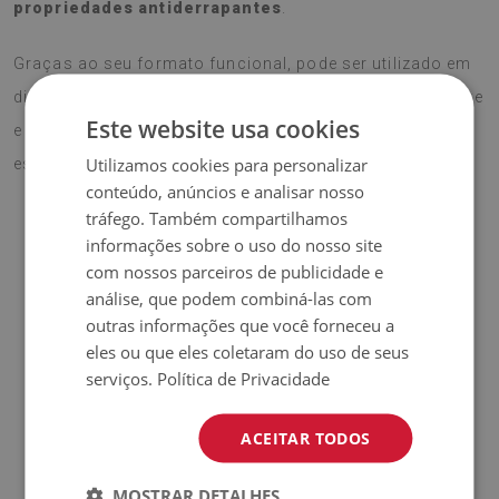
propriedades antiderrapantes
.
Graças ao seu formato funcional, pode ser utilizado em
diferentes superfícies duras, protegendo contra desgaste
Este website usa cookies
e acrescentando
um toque profissional e elegante
ao
Utilizamos cookies para personalizar
espaço de trabalho.
conteúdo, anúncios e analisar nosso
tráfego. Também compartilhamos
informações sobre o uso do nosso site
♦
Material:
Vinil revestido com malha PES.
com nossos parceiros de publicidade e
análise, que podem combiná-las com
♦
Espessura:
1,6 mm.
outras informações que você forneceu a
eles ou que eles coletaram do uso de seus
♦
Alta resistência a
descoloração e raios UV.
serviços.
Política de Privacidade
♦
Os tapetes não são antiderrapantes;
ACEITAR TODOS
♦
Produto
fácil de limpar,
resistente a manchas e à água.
MOSTRAR DETALHES