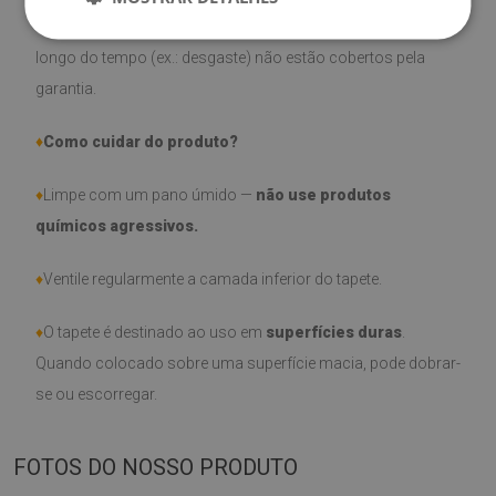
♦
Por favor, lembre-se de que danos causados pelo uso ao
longo do tempo (ex.: desgaste) não estão cobertos pela
garantia.
♦
Como cuidar do produto?
♦
Limpe com um pano úmido —
não use produtos
químicos agressivos.
♦
Ventile regularmente a camada inferior do tapete.
♦
O tapete é destinado ao uso em
superfícies duras
.
Quando colocado sobre uma superfície macia, pode dobrar-
se ou escorregar.
FOTOS DO NOSSO PRODUTO