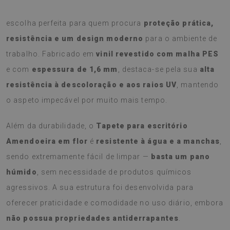
O
Tapete para escritório Amendoeira em flor
é a
escolha perfeita para quem procura
proteção prática,
resistência e um design moderno
para o ambiente de
trabalho. Fabricado em
vinil revestido com malha PES
e com
espessura de 1,6 mm
, destaca-se pela sua
alta
resistência à descoloração e aos raios UV
, mantendo
o aspeto impecável por muito mais tempo.
Além da durabilidade, o
Tapete para escritório
Amendoeira em flor
é
resistente à água e a manchas
,
sendo extremamente fácil de limpar —
basta um pano
húmido
, sem necessidade de produtos químicos
agressivos. A sua estrutura foi desenvolvida para
oferecer praticidade e comodidade no uso diário, embora
não possua propriedades antiderrapantes
.