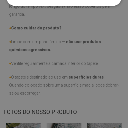
longo do tempo (ex.: desgaste) não estão cobertos pela
garantia.
♦
Como cuidar do produto?
♦
Limpe com um pano úmido —
não use produtos
químicos agressivos.
♦
Ventile regularmente a camada inferior do tapete.
♦
O tapete é destinado ao uso em
superfícies duras
.
Quando colocado sobre uma superfície macia, pode dobrar-
se ou escorregar.
FOTOS DO NOSSO PRODUTO