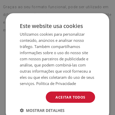
Graças ao seu formato funcional, pode ser utilizado em
diferentes superfícies duras, protegendo contra desgaste
e acrescentando
um toque profissional e elegante
ao
Este website usa cookies
espaço de trabalho.
Utilizamos cookies para personalizar
conteúdo, anúncios e analisar nosso
tráfego. Também compartilhamos
♦
Material:
informações sobre o uso do nosso site
Vinil revestido com malha PES.
com nossos parceiros de publicidade e
♦
Espessura:
análise, que podem combiná-las com
1,6 mm.
outras informações que você forneceu a
♦
Alta resistência a
eles ou que eles coletaram do uso de seus
descoloração e raios UV.
serviços.
Política de Privacidade
♦
Os tapetes não são antiderrapantes;
ACEITAR TODOS
♦
Produto
fácil de limpar,
resistente a manchas e à água.
MOSTRAR DETALHES
♦
Por favor, lembre-se de que danos causados pelo uso ao