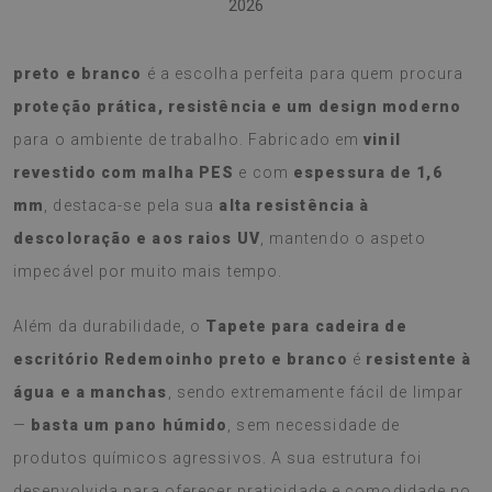
2026
O
Tapete para cadeira de escritório Redemoinho
preto e branco
é a escolha perfeita para quem procura
proteção prática, resistência e um design moderno
para o ambiente de trabalho. Fabricado em
vinil
revestido com malha PES
e com
espessura de 1,6
mm
, destaca-se pela sua
alta resistência à
descoloração e aos raios UV
, mantendo o aspeto
impecável por muito mais tempo.
Além da durabilidade, o
Tapete para cadeira de
escritório Redemoinho preto e branco
é
resistente à
água e a manchas
, sendo extremamente fácil de limpar
—
basta um pano húmido
, sem necessidade de
produtos químicos agressivos. A sua estrutura foi
desenvolvida para oferecer praticidade e comodidade no