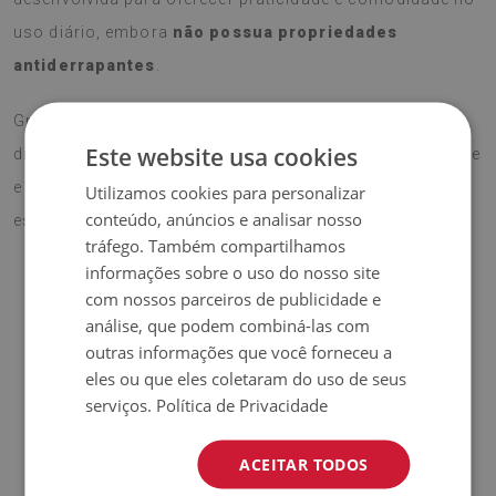
uso diário, embora
não possua propriedades
antiderrapantes
.
Graças ao seu formato funcional, pode ser utilizado em
Este website usa cookies
diferentes superfícies duras, protegendo contra desgaste
e acrescentando
um toque profissional e elegante
ao
Utilizamos cookies para personalizar
conteúdo, anúncios e analisar nosso
espaço de trabalho.
tráfego. Também compartilhamos
informações sobre o uso do nosso site
com nossos parceiros de publicidade e
♦
Material:
Vinil revestido com malha PES.
análise, que podem combiná-las com
outras informações que você forneceu a
♦
Espessura:
1,6 mm.
eles ou que eles coletaram do uso de seus
serviços.
Política de Privacidade
♦
Alta resistência a
descoloração e raios UV.
ACEITAR TODOS
♦
Os tapetes não são antiderrapantes;