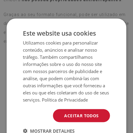
Graças ao seu formato funcional, pode ser utilizado em
diferentes superfícies duras, protegendo contra desgaste
Este website usa cookies
e acrescentando
um toque profissional e elegante
ao
espaço de trabalho.
Utilizamos cookies para personalizar
conteúdo, anúncios e analisar nosso
tráfego. Também compartilhamos
informações sobre o uso do nosso site
♦
Material:
Vinil revestido com malha PES.
com nossos parceiros de publicidade e
análise, que podem combiná-las com
♦
Espessura:
1,6 mm.
outras informações que você forneceu a
eles ou que eles coletaram do uso de seus
♦
Alta resistência a
descoloração e raios UV.
serviços.
Política de Privacidade
♦
Os tapetes não são antiderrapantes;
ACEITAR TODOS
♦
Produto
fácil de limpar,
resistente a manchas e à água.
MOSTRAR DETALHES