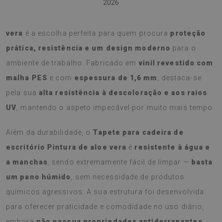
2026
O
Tapete para cadeira de escritório Pintura de aloe
vera
é a escolha perfeita para quem procura
proteção
prática, resistência e um design moderno
para o
ambiente de trabalho. Fabricado em
vinil revestido com
malha PES
e com
espessura de 1,6 mm
, destaca-se
pela sua
alta resistência à descoloração e aos raios
UV
, mantendo o aspeto impecável por muito mais tempo.
Além da durabilidade, o
Tapete para cadeira de
escritório Pintura de aloe vera
é
resistente à água e
a manchas
, sendo extremamente fácil de limpar —
basta
um pano húmido
, sem necessidade de produtos
químicos agressivos. A sua estrutura foi desenvolvida
para oferecer praticidade e comodidade no uso diário,
embora
não possua propriedades antiderrapantes
.