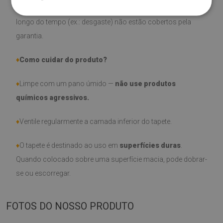
♦
Por favor, lembre-se de que danos causados pelo uso ao
longo do tempo (ex.: desgaste) não estão cobertos pela
garantia.
♦
Como cuidar do produto?
♦
Limpe com um pano úmido —
não use produtos
químicos agressivos.
♦
Ventile regularmente a camada inferior do tapete.
♦
O tapete é destinado ao uso em
superfícies duras
.
Quando colocado sobre uma superfície macia, pode dobrar-
se ou escorregar.
FOTOS DO NOSSO PRODUTO