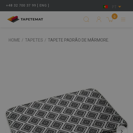
+48 32 700 37 99 [ ENG ]
PT
0
HOME
/
TAPETES
/
TAPETE PADRÃO DE MÁRMORE.
‹
›