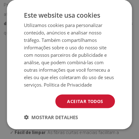
Produzido com
materiais ecológicos
e estampado
Este website usa cookies
através de
sublimação
, garante
cores intensas,
duradouras e vibrantes
, bem como padrões modernos
Utilizamos cookies para personalizar
conteúdo, anúncios e analisar nosso
que trazem vida a qualquer interior.
tráfego. Também compartilhamos
informações sobre o uso do nosso site
com nossos parceiros de publicidade e
Vantagens dos nossos tapetes
análise, que podem combiná-las com
outras informações que você forneceu a
✓
Base antiderrapante
. Os nossos tapetes com camada
eles ou que eles coletaram do uso de seus
antiderrapante são seguros e estáveis em diversos tipos de
serviços.
Política de Privacidade
superfícies, como madeira ou azulejos. A parte inferior é
coberta com silicone para evitar o deslizamento,
ACEITAR TODOS
aumentando o conforto no uso. Antes de colocá-lo,
MOSTRAR DETALHES
certifique-se de que a superfície esteja lisa, limpa e seca.
✓
Fácil de limpar
. As fibras curtas e macias facilitam a