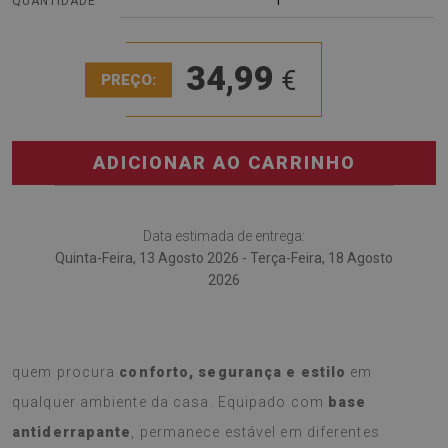
1
QUANTIDADE
34,99
€
PREÇO:
ADICIONAR AO CARRINHO
Data estimada de entrega:
Quinta-Feira, 13 Agosto 2026 - Terça-Feira, 18 Agosto
2026
O
Tapete Padrão de mármore.
é a escolha ideal para
quem procura
conforto, segurança e estilo
em
qualquer ambiente da casa. Equipado com
base
antiderrapante
, permanece estável em diferentes