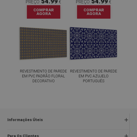
54.99
54.99
PREÇO:
€
PREÇO:
€
COMPRAR
COMPRAR
AGORA
AGORA
REVESTIMENTO DE PAREDE
REVESTIMENTO DE PAREDE
EM PVC PADRÃO FLORAL
EM PVC AZUJELO
DECORATIVO
PORTUGUÊS
54.99
54.99
PREÇO:
€
PREÇO:
€
COMPRAR
COMPRAR
AGORA
AGORA
Informações Úteis
Devoluções e reclamações
Para Os Clientes