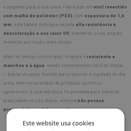
e elegante para a sua casa. Fabricado em
vinil revestido
com malha de poliéster (PES)
com
espessura de 1,6
mm
, este tapete distingue-se pela
alta resistência à
descoloração e aos raios UV
, mantendo o seu aspeto
moderno por muito mais tempo.
Além do design sofisticado, o tapete é
resistente a
manchas e à água
, sendo extremamente fácil de limpar
— basta um pano húmido para remover a sujidade do dia
a dia, sem necessidade de produtos químicos
agressivos. A sua estrutura foi pensada para oferecer
praticidade no uso diário, embora
não possua
propriedades antiderrapantes
.
Este website usa cookies