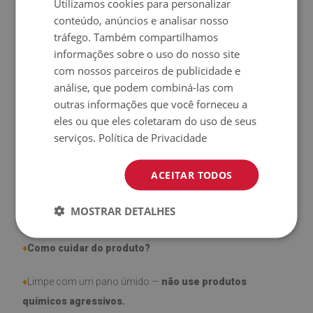
Utilizamos cookies para personalizar
♦
Material:
Vinil revestido com malha de poliéster (PES).
conteúdo, anúncios e analisar nosso
tráfego. Também compartilhamos
♦
Espessura:
1,6 mm.
informações sobre o uso do nosso site
com nossos parceiros de publicidade e
♦
Alta resistência a
descoloração e raios UV.
análise, que podem combiná-las com
outras informações que você forneceu a
♦
Os tapetes
não são antiderrapantes
;
eles ou que eles coletaram do uso de seus
serviços.
Política de Privacidade
♦
Produto
fácil de limpar,
resistente a manchas e à água.
ACEITAR TODOS
♦
Por favor, lembre-se de que danos decorrentes do uso ao
longo do tempo (ex.: desgaste) não estão cobertos pela
MOSTRAR DETALHES
garantia.
♦
Como cuidar do produto?
♦
Limpe com um pano úmido —
não use produtos
químicos agressivos.