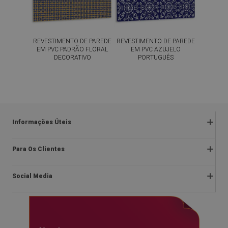
REVESTIMENTO DE PAREDE
REVESTIMENTO DE PAREDE
EM PVC PADRÃO FLORAL
EM PVC AZUJELO
DECORATIVO
PORTUGUÊS
54.99
54.99
PREÇO:
€
PREÇO:
€
COMPRAR
COMPRAR
AGORA
AGORA
Informações Úteis
Devoluções e reclamações
Para Os Clientes
Regulamentos da promoção
Sobre nós
Política de privacidade e cookies
Social Media
Instruções de montagem
Regulamento
Blog
Direito de rescisão do contrato
facebook
Contacto
Entrega
instagram