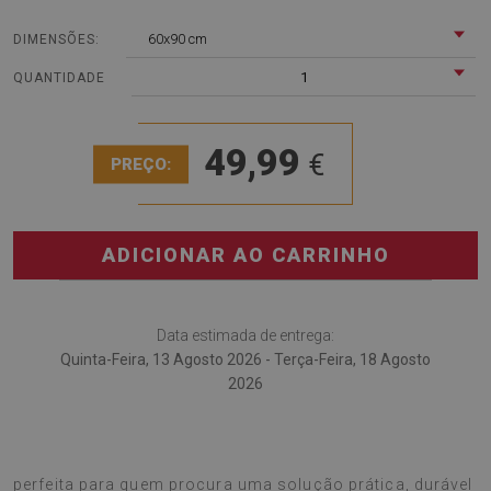
60x90 cm
DIMENSÕES:
1
QUANTIDADE
49,99
€
PREÇO:
ADICIONAR AO CARRINHO
Data estimada de entrega:
Quinta-Feira, 13 Agosto 2026 - Terça-Feira, 18 Agosto
2026
Tapete exterior Padrões florísticos
é a escolha
perfeita para quem procura uma solução prática, durável