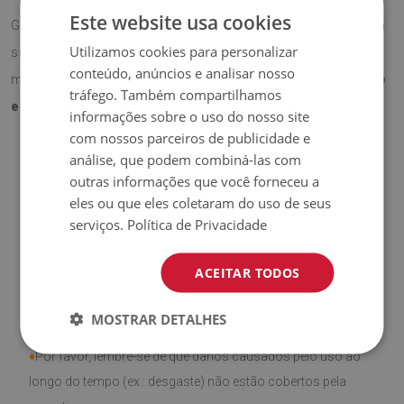
Este website usa cookies
Graças ao seu formato funcional, protege eficazmente a
Utilizamos cookies para personalizar
superfície da secretária contra riscos e desgaste, ao
conteúdo, anúncios e analisar nosso
mesmo tempo que acrescenta
um toque profissional e
tráfego. Também compartilhamos
elegante
ao espaço.
informações sobre o uso do nosso site
com nossos parceiros de publicidade e
análise, que podem combiná-las com
outras informações que você forneceu a
♦
Material:
Vinil revestido com malha PES.
eles ou que eles coletaram do uso de seus
serviços.
Política de Privacidade
♦
Espessura:
1,6 mm
.
♦
Alta resistência a
descoloração e raios UV.
ACEITAR TODOS
♦
Produto
fácil de limpar,
resistente a manchas e à água.
MOSTRAR DETALHES
♦
Por favor, lembre-se de que danos causados pelo uso ao
longo do tempo (ex.: desgaste) não estão cobertos pela