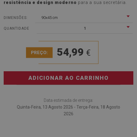
resistência e design moderno
para a sua secretária.
90x45 cm
DIMENSÕES:
1
QUANTIDADE
54,99
€
PREÇO:
ADICIONAR AO CARRINHO
Data estimada de entrega:
Quinta-Feira, 13 Agosto 2026 - Terça-Feira, 18 Agosto
2026
A
Tapete de secretária Folhas de bananeira
é a