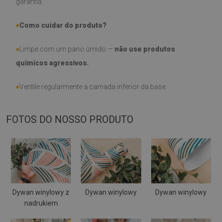
garantia.
♦
Como cuidar do produto?
♦
Limpe com um pano úmido —
não use produtos
químicos agressivos.
♦
Ventile regularmente a camada inferior da base.
FOTOS DO NOSSO PRODUTO
Dywan winylowy z
Dywan winylowy
Dywan winylowy
nadrukiem