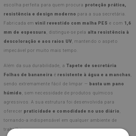
escolha perfeita para quem procura
proteção prática,
resistência e design moderno
para a sua secretária.
Fabricada em
vinil revestido com malha PES
e com
1,6
mm de espessura
, distingue-se pela
alta resistência à
descoloração e aos raios UV
, mantendo o aspeto
impecável por muito mais tempo.
Além da sua durabilidade, a
Tapete de secretária
Folhas de bananeira
é
resistente à água e a manchas
,
sendo extremamente fácil de limpar —
basta um pano
húmido
, sem necessidade de produtos químicos
agressivos. A sua estrutura foi desenvolvida para
oferecer
praticidade e comodidade no uso diário
,
tornando-a indispensável em qualquer ambiente de
trabalho.