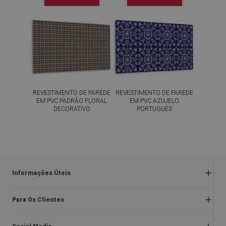
REVESTIMENTO DE PAREDE
REVESTIMENTO DE PAREDE
EM PVC PADRÃO FLORAL
EM PVC AZUJELO
DECORATIVO
PORTUGUÊS
54.99
54.99
PREÇO:
€
PREÇO:
€
COMPRAR
COMPRAR
AGORA
AGORA
Informações Úteis
Devoluções e reclamações
Para Os Clientes
Regulamentos da promoção
Sobre nós
Política de privacidade e cookies