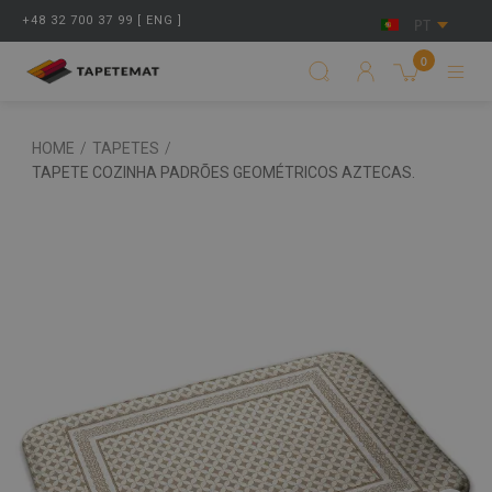
+48 32 700 37 99 [ ENG ]
PT
0
HOME
/
TAPETES
/
TAPETE COZINHA PADRÕES GEOMÉTRICOS AZTECAS.