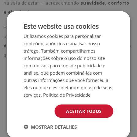
na sala de estar — acrescentando
suavidade, conforto
e elegância
.
Este website usa cookies
Produzido com
materiais ecológicos
e estampado
Utilizamos cookies para personalizar
através de
sublimação
, garante
cores intensas,
conteúdo, anúncios e analisar nosso
duradouras e vibrantes
, bem como padrões modernos
tráfego. Também compartilhamos
que trazem vida a qualquer interior.
informações sobre o uso do nosso site
com nossos parceiros de publicidade e
análise, que podem combiná-las com
outras informações que você forneceu a
Vantagens dos nossos tapetes
eles ou que eles coletaram do uso de seus
serviços.
Política de Privacidade
✓
Base antiderrapante
. Os nossos tapetes com camada
antiderrapante são seguros e estáveis em diversos tipos de
ACEITAR TODOS
superfícies, como madeira ou azulejos. A parte inferior é
coberta com silicone para evitar o deslizamento,
MOSTRAR DETALHES
aumentando o conforto no uso. Antes de colocá-lo,