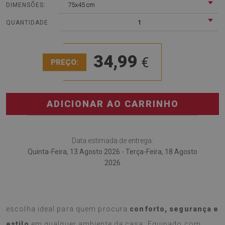
75x45 cm
DIMENSÕES:
1
QUANTIDADE
34,99
€
PREÇO:
ADICIONAR AO CARRINHO
Data estimada de entrega:
Quinta-Feira, 13 Agosto 2026 - Terça-Feira, 18 Agosto
2026
O
Tapete cozinha Padrões geométricos aztecas.
é a
escolha ideal para quem procura
conforto, segurança e
estilo
em qualquer ambiente da casa. Equipado com