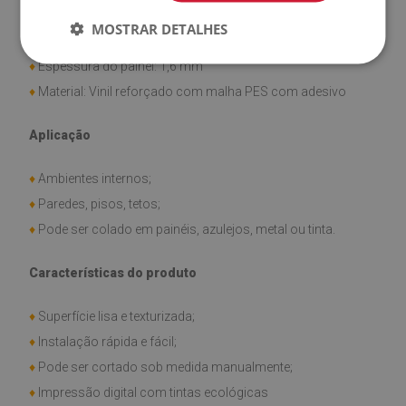
MOSTRAR DETALHES
♦
Dimensão do painel: 100x50 cm
♦
Espessura do painel: 1,6 mm
♦
Material: Vinil reforçado com malha PES com adesivo
Aplicação
♦
Ambientes internos;
♦
Paredes, pisos, tetos;
♦
Pode ser colado em painéis, azulejos, metal ou tinta.
Características do produto
♦
Superfície lisa e texturizada;
♦
Instalação rápida e fácil;
♦
Pode ser cortado sob medida manualmente;
♦
Impressão digital com tintas ecológicas