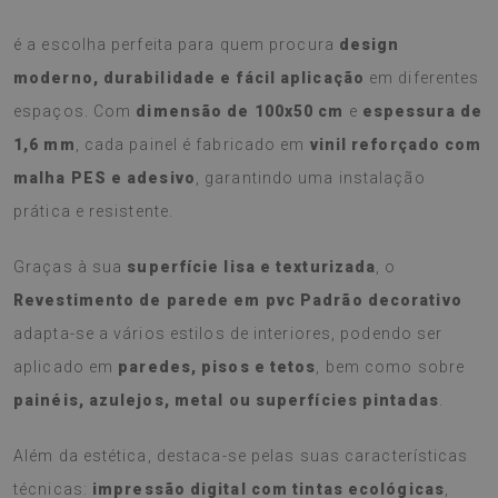
O
Revestimento de parede em pvc Padrão decorativo
é a escolha perfeita para quem procura
design
moderno, durabilidade e fácil aplicação
em diferentes
espaços. Com
dimensão de 100x50 cm
e
espessura de
1,6 mm
, cada painel é fabricado em
vinil reforçado com
malha PES e adesivo
, garantindo uma instalação
prática e resistente.
Graças à sua
superfície lisa e texturizada
, o
Revestimento de parede em pvc Padrão decorativo
adapta-se a vários estilos de interiores, podendo ser
aplicado em
paredes, pisos e tetos
, bem como sobre
painéis, azulejos, metal ou superfícies pintadas
.
Além da estética, destaca-se pelas suas características
técnicas:
impressão digital com tintas ecológicas
,