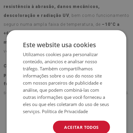
resistência à abrasão, danos mecânicos,
descoloração e radiação UV
, bem como funcionamento
seguro numa ampla faixa de temperatura, de
–10°C a
+60°C
. Os painéis podem ainda ser
cortados
manualmente sob medida
, oferecendo máxima
Este website usa cookies
versatilidade para qualquer projeto de decoração.
Utilizamos cookies para personalizar
conteúdo, anúncios e analisar nosso
Com instalação rápida e fácil, o Revestimento de
tráfego. Também compartilhamos
parede em pvc Padrão decorativo combina
informações sobre o uso do nosso site
com nossos parceiros de publicidade e
funcionalidade, estilo e qualidade
, tornando-se uma
análise, que podem combiná-las com
solução prática para renovar os seus espaços interiores.
outras informações que você forneceu a
eles ou que eles coletaram do uso de seus
serviços.
Política de Privacidade
ACEITAR TODOS
Material