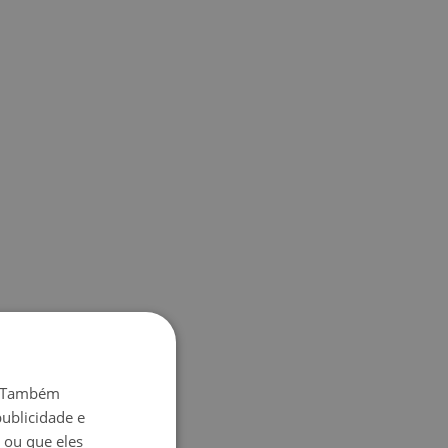
o. Também
ublicidade e
 ou que eles