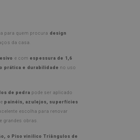
ita para quem procura
design
aços da casa.
esivo
e com
espessura de 1,6
o prática e durabilidade
no uso
ulos de pedra
pode ser aplicado
re
painéis, azulejos, superfícies
 excelente escolha para renovar
de grandes obras.
o, o Piso vinilico Triângulos de