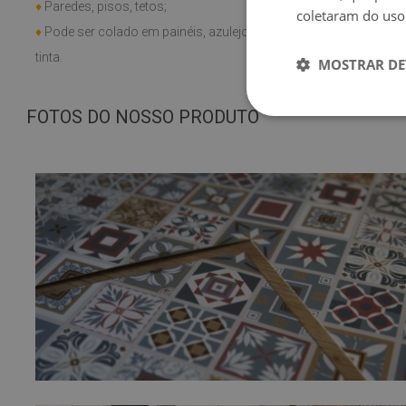
♦
Paredes, pisos, tetos;
coletaram do uso
♦
Pode ser colado em painéis, azulejos, metal ou
tinta.
MOSTRAR DE
FOTOS DO NOSSO PRODUTO