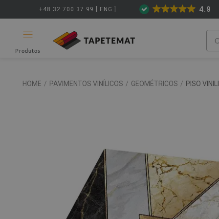
4.9
+48 32 700 37 99 [ ENG ]
Produtos
HOME
/
PAVIMENTOS VINÍLICOS
/
GEOMÉTRICOS
/
PISO VINI