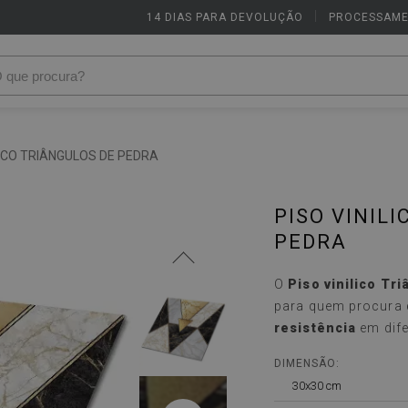
14 DIAS PARA DEVOLUÇÃO
|
PROCESSAME
LICO TRIÂNGULOS DE PEDRA
PISO VINIL
PEDRA
O
Piso vinilico Tr
para quem procura
resistência
em dife
DIMENSÃO:
30x30 cm