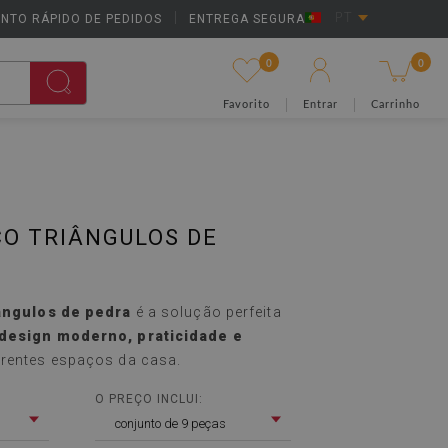
NTO RÁPIDO DE PEDIDOS
|
ENTREGA SEGURA
PT
0
0
Favorito
Entrar
Carrinho
ICO TRIÂNGULOS DE
iângulos de pedra
é a solução perfeita
design moderno, praticidade e
rentes espaços da casa.
O PREÇO INCLUI:
conjunto de 9 peças