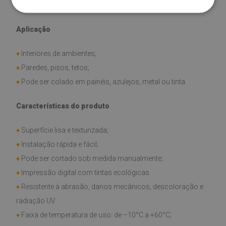
♦
Material: Vinil reforçado com malha PES com adesivo
Aplicação
♦
Interiores de ambientes;
♦
Paredes, pisos, tetos;
♦
Pode ser colado em painéis, azulejos, metal ou tinta.
Características do produto
♦
Superfície lisa e texturizada;
♦
Instalação rápida e fácil;
♦
Pode ser cortado sob medida manualmente;
♦
Impressão digital com tintas ecológicas
♦
Resistente à abrasão, danos mecânicos, descoloração e
radiação UV
♦
Faixa de temperatura de uso: de –10°C a +60°C;