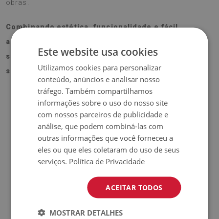
obras.
Combinando estética, funcionalidade e fácil
aplicação, o Piso vinilico Padrão vintage rosa é a
Este website usa cookies
solução prática e decorativa para transformar os
Utilizamos cookies para personalizar
seus ambientes.
conteúdo, anúncios e analisar nosso
tráfego. Também compartilhamos
informações sobre o uso do nosso site
ATENÇÃO!
com nossos parceiros de publicidade e
análise, que podem combiná-las com
♦
O preço indicado refere-se a um
conjunto de 9 peças
de
outras informações que você forneceu a
eles ou que eles coletaram do uso de seus
azulejos com dimensões de 30x30 cm.
serviços.
Política de Privacidade
Material
ACEITAR TODOS
♦
Dimensão do azulejo: 30x30 cm
♦
Espessura do azulejo: 1,6 mm
MOSTRAR DETALHES