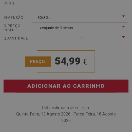
casa.
30x30 cm
DIMENSÃO:
O PREÇO
conjunto de 9 peças
INCLUI:
1
QUANTIDADE
54,99
€
PREÇO:
ADICIONAR AO CARRINHO
Data estimada de entrega:
Quinta-Feira, 13 Agosto 2026 - Terça-Feira, 18 Agosto
2026
O
Piso vinilico Padrão vintage rosa
é a solução