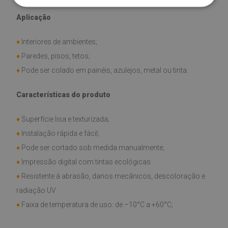
Aplicação
♦
Interiores de ambientes;
♦
Paredes, pisos, tetos;
♦
Pode ser colado em painéis, azulejos, metal ou tinta.
Características do produto
♦
Superfície lisa e texturizada;
♦
Instalação rápida e fácil;
♦
Pode ser cortado sob medida manualmente;
♦
Impressão digital com tintas ecológicas
♦
Resistente à abrasão, danos mecânicos, descoloração e
radiação UV
♦
Faixa de temperatura de uso: de –10°C a +60°C;