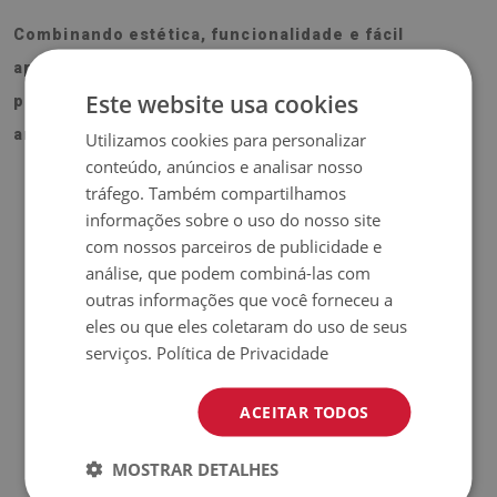
Combinando estética, funcionalidade e fácil
aplicação, o Piso vinilico Mosaico cinza é a solução
Este website usa cookies
prática e decorativa para transformar os seus
ambientes.
Utilizamos cookies para personalizar
conteúdo, anúncios e analisar nosso
tráfego. Também compartilhamos
informações sobre o uso do nosso site
ATENÇÃO!
com nossos parceiros de publicidade e
análise, que podem combiná-las com
♦
O preço indicado refere-se a um
conjunto de 9 peças
de
outras informações que você forneceu a
azulejos com dimensões de 30x30 cm.
eles ou que eles coletaram do uso de seus
serviços.
Política de Privacidade
Material
ACEITAR TODOS
♦
Dimensão do azulejo: 30x30 cm
♦
Espessura do azulejo: 1,6 mm
MOSTRAR DETALHES
♦
Material: Vinil reforçado com malha PES com adesivo