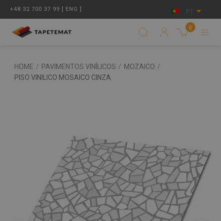
+48 32 700 37 99 [ ENG ]
PT
0
HOME
/
PAVIMENTOS VINÍLICOS
/
MOZAICO
/
PISO VINILICO MOSAICO CINZA