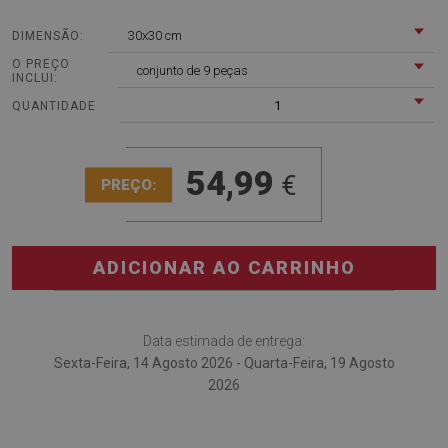
30x30 cm
DIMENSÃO:
O PREÇO
conjunto de 9 peças
INCLUI:
1
QUANTIDADE
54,99
€
PREÇO:
ADICIONAR AO CARRINHO
Data estimada de entrega:
Sexta-Feira, 14 Agosto 2026 - Quarta-Feira, 19 Agosto
2026
O
Piso vinilico Mosaico cinza
é a solução perfeita para