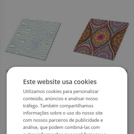
VINIL CHÃO ONDAS ABSTRATAS
PISO VINILICO LINDA MANDALA
Este website usa cookies
Utilizamos cookies para personalizar
54.99
54.99
PREÇO:
€
PREÇO:
€
conteúdo, anúncios e analisar nosso
COMPRAR
COMPRAR
tráfego. Também compartilhamos
AGORA
AGORA
informações sobre o uso do nosso site
com nossos parceiros de publicidade e
análise, que podem combiná-las com