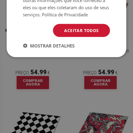
outras informações que você forneceu a
eles ou que eles coletaram do uso de seus
serviços.
Política de Privacidade
ACEITAR TODOS
MOSTRAR DETALHES
PAVIMENTO VINÍLICO
PAVIMENTO VINÍLICO LÍRIOS REAIS
ORNAMENTO FLORAL
54.99
54.99
PREÇO:
€
PREÇO:
€
COMPRAR
COMPRAR
AGORA
AGORA