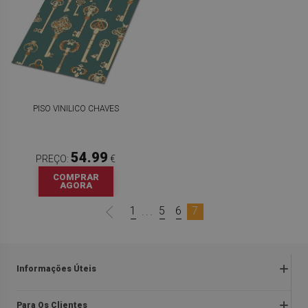
PISO VINILICO CHAVES
54.99
PREÇO:
€
COMPRAR
AGORA
1
5
6
7
...
Informações Úteis
Devoluções e reclamações
Para Os Clientes