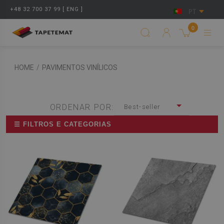
+48 32 700 37 99 [ ENG ]
PT
0
HOME
/
PAVIMENTOS VINÍLICOS
ORDENAR POR:
Best-seller
☰ FILTROS E CATEGORIAS