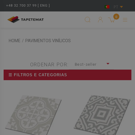
+48 32 700 37 99 [ ENG ]
PT
0
HOME
/
PAVIMENTOS VINÍLICOS
ORDENAR POR:
Best-seller
☰ FILTROS E CATEGORIAS