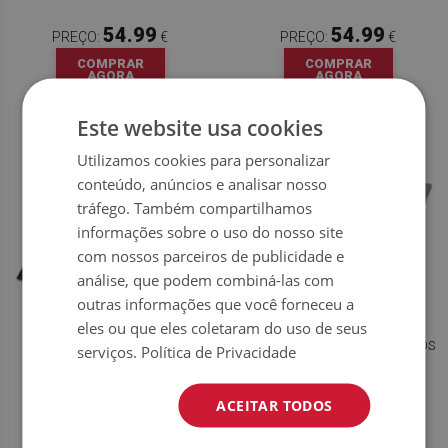
54.99
54.99
PREÇO:
€
PREÇO:
€
COMPRAR
COMPRAR
AGORA
AGORA
Este website usa cookies
Utilizamos cookies para personalizar
conteúdo, anúncios e analisar nosso
tráfego. Também compartilhamos
informações sobre o uso do nosso site
com nossos parceiros de publicidade e
análise, que podem combiná-las com
outras informações que você forneceu a
eles ou que eles coletaram do uso de seus
PISO VINILICO TRIÂNGULOS E
PAVIMENTO VINÍLICO QUADRADOS
serviços.
Política de Privacidade
QUADRADOS
E TRIÂNGULOS
ACEITAR TODOS
54.99
54.99
PREÇO:
€
PREÇO:
€
COMPRAR
COMPRAR