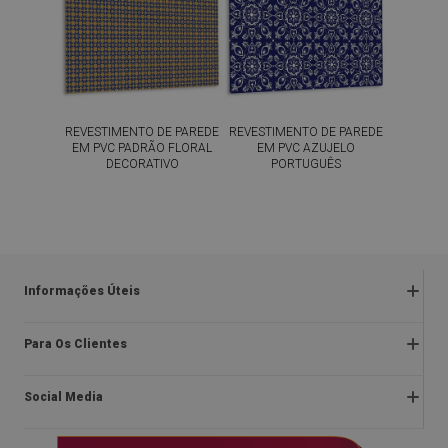
REVESTIMENTO DE PAREDE
REVESTIMENTO DE PAREDE
EM PVC PADRÃO FLORAL
EM PVC AZUJELO
DECORATIVO
PORTUGUÊS
54.99
54.99
PREÇO:
€
PREÇO:
€
COMPRAR
COMPRAR
AGORA
AGORA
Informações Úteis
Devoluções e reclamações
Para Os Clientes
Regulamentos da promoção
Sobre nós
Política de privacidade e cookies
Social Media
Instruções de montagem
Regulamento
Blog