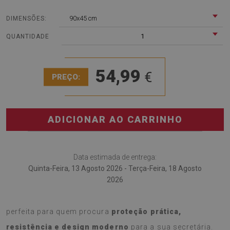
90x45 cm
DIMENSÕES:
1
QUANTIDADE
54,99
€
PREÇO:
ADICIONAR AO CARRINHO
Data estimada de entrega:
Quinta-Feira, 13 Agosto 2026 - Terça-Feira, 18 Agosto
2026
A
Base de secretária Palmeiras exóticas
é a escolha
perfeita para quem procura
proteção prática,
resistência e design moderno
para a sua secretária.