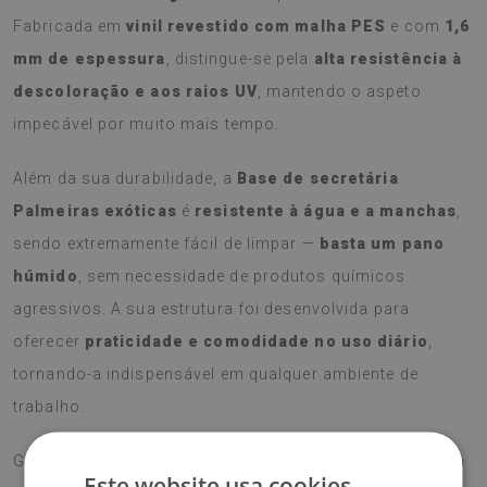
Fabricada em
vinil revestido com malha PES
e com
1,6
mm de espessura
, distingue-se pela
alta resistência à
descoloração e aos raios UV
, mantendo o aspeto
impecável por muito mais tempo.
Além da sua durabilidade, a
Base de secretária
Palmeiras exóticas
é
resistente à água e a manchas
,
sendo extremamente fácil de limpar —
basta um pano
húmido
, sem necessidade de produtos químicos
agressivos. A sua estrutura foi desenvolvida para
oferecer
praticidade e comodidade no uso diário
,
tornando-a indispensável em qualquer ambiente de
trabalho.
Graças ao seu formato funcional, protege eficazmente a
Este website usa cookies