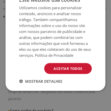
superfície da secretária contra riscos e desgaste, ao
Utilizamos cookies para personalizar
mesmo tempo que acrescenta
um toque profissional e
conteúdo, anúncios e analisar nosso
elegante
ao espaço.
tráfego. Também compartilhamos
informações sobre o uso do nosso site
com nossos parceiros de publicidade e
análise, que podem combiná-las com
♦
Material:
Vinil revestido com malha PES.
outras informações que você forneceu a
eles ou que eles coletaram do uso de seus
♦
Espessura:
1,6 mm
.
serviços.
Política de Privacidade
♦
Alta resistência a
descoloração e raios UV.
ACEITAR TODOS
♦
Produto
fácil de limpar,
resistente a manchas e à água.
MOSTRAR DETALHES
♦
Por favor, lembre-se de que danos causados pelo uso ao
longo do tempo (ex.: desgaste) não estão cobertos pela
garantia.
♦
Como cuidar do produto?