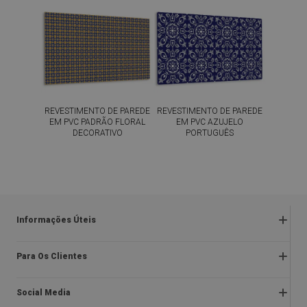
REVESTIMENTO DE PAREDE
REVESTIMENTO DE PAREDE
EM PVC PADRÃO FLORAL
EM PVC AZUJELO
DECORATIVO
PORTUGUÊS
54.99
54.99
PREÇO:
€
PREÇO:
€
COMPRAR
COMPRAR
AGORA
AGORA
Informações Úteis
Devoluções e reclamações
Para Os Clientes
Regulamentos da promoção
Sobre nós
Política de privacidade e cookies
Social Media
Instruções de montagem