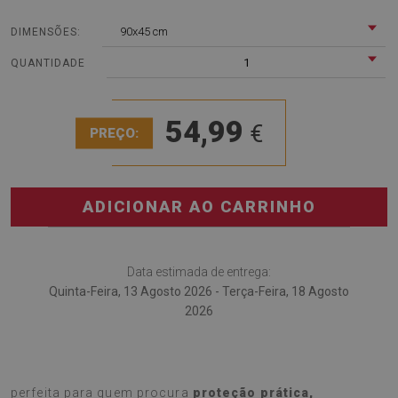
90x45 cm
DIMENSÕES:
1
QUANTIDADE
54,99
€
PREÇO:
ADICIONAR AO CARRINHO
Data estimada de entrega:
Quinta-Feira, 13 Agosto 2026 - Terça-Feira, 18 Agosto
2026
A
Base de secretária Padrões coloridos
é a escolha
perfeita para quem procura
proteção prática,