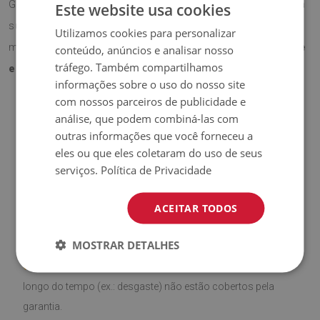
Graças ao seu formato funcional, protege eficazmente a
Este website usa cookies
superfície da secretária contra riscos e desgaste, ao
Utilizamos cookies para personalizar
mesmo tempo que acrescenta
um toque profissional e
conteúdo, anúncios e analisar nosso
tráfego. Também compartilhamos
elegante
ao espaço.
informações sobre o uso do nosso site
com nossos parceiros de publicidade e
análise, que podem combiná-las com
♦
Material:
Vinil revestido com malha PES.
outras informações que você forneceu a
eles ou que eles coletaram do uso de seus
♦
Espessura:
1,6 mm
.
serviços.
Política de Privacidade
♦
Alta resistência a
descoloração e raios UV.
ACEITAR TODOS
♦
Produto
fácil de limpar,
resistente a manchas e à água.
MOSTRAR DETALHES
♦
Por favor, lembre-se de que danos causados pelo uso ao
longo do tempo (ex.: desgaste) não estão cobertos pela
garantia.