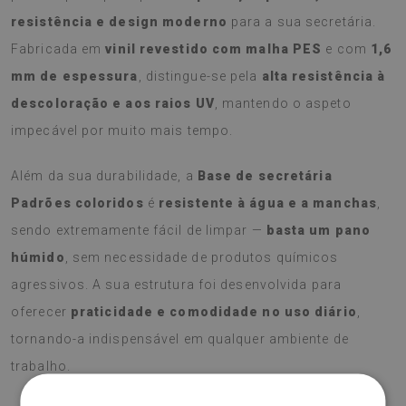
resistência e design moderno
para a sua secretária.
Fabricada em
vinil revestido com malha PES
e com
1,6
mm de espessura
, distingue-se pela
alta resistência à
descoloração e aos raios UV
, mantendo o aspeto
impecável por muito mais tempo.
Além da sua durabilidade, a
Base de secretária
Padrões coloridos
é
resistente à água e a manchas
,
sendo extremamente fácil de limpar —
basta um pano
húmido
, sem necessidade de produtos químicos
agressivos. A sua estrutura foi desenvolvida para
oferecer
praticidade e comodidade no uso diário
,
tornando-a indispensável em qualquer ambiente de
trabalho.