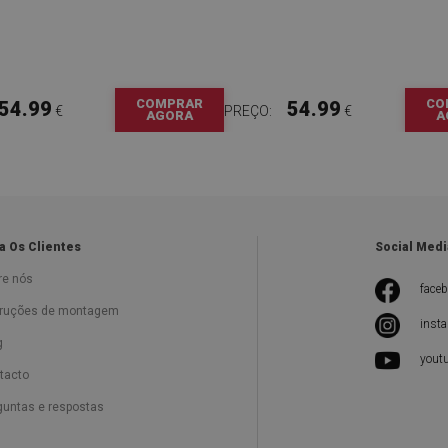
COMPRAR
CO
54.99
54.99
€
PREÇO:
€
AGORA
A
a Os Clientes
Social Medi
re nós
face
truções de montagem
inst
g
yout
tacto
guntas e respostas