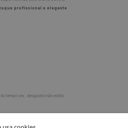
toque profissional e elegante
do tempo (ex.: desgaste) não estão
e usa cookies