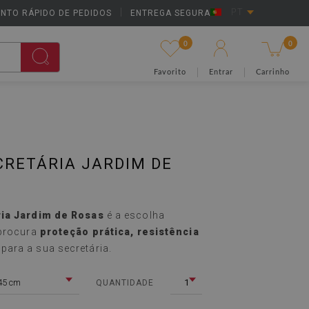
NTO RÁPIDO DE PEDIDOS
|
ENTREGA SEGURA
PT
0
0
Favorito
Entrar
Carrinho
CRETÁRIA JARDIM DE
ria Jardim de Rosas
é a escolha
 procura
proteção prática, resistência
para a sua secretária.
45 cm
1
QUANTIDADE