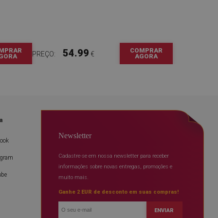
MPRAR
COMPRAR
54.99
PREÇO:
€
GORA
AGORA
a
Newsletter
book
Cadastre-se em nossa newsletter para receber
agram
informações sobre novas entregas, promoções e
ube
muito mais.
Ganhe 2 EUR de desconto em suas compras!
ENVIAR