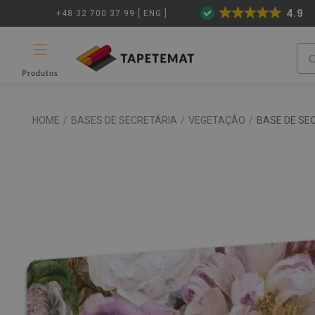
4.9
+48 32 700 37 99 [ ENG ]
Produtos
HOME
/
BASES DE SECRETÁRIA
/
VEGETAÇÃO
/
BASE DE SE