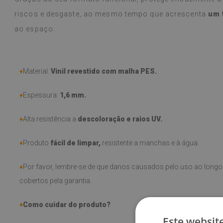
riscos e desgaste, ao mesmo tempo que acrescenta
um 
ao espaço.
♦
Material:
Vinil revestido com malha PES.
♦
Espessura:
1,6 mm
.
♦
Alta resistência a
descoloração e raios UV.
♦
Produto
fácil de limpar,
resistente a manchas e à água.
♦
Por favor, lembre-se de que danos causados pelo uso ao longo 
cobertos pela garantia.
♦
Como cuidar do produto?
Este websit