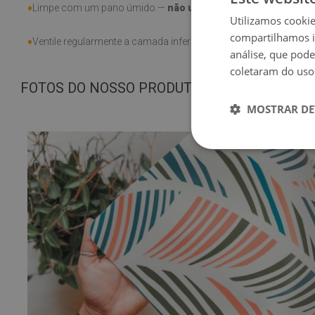
♦
Limpe com um pano úmido —
não use produtos químicos ag
Utilizamos cooki
compartilhamos i
♦
Ventile regularmente a camada inferior da base.
análise, que pod
coletaram do uso
FOTOS DO NOSSO PRODUTO
MOSTRAR DE