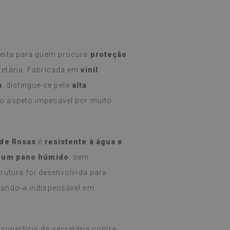
feita para quem procura
proteção
retária. Fabricada em
vinil
a
, distingue-se pela
alta
o aspeto impecável por muito
 de Rosas
é
resistente à água e
 um pano húmido
, sem
rutura foi desenvolvida para
rnando-a indispensável em
superfície da secretária contra