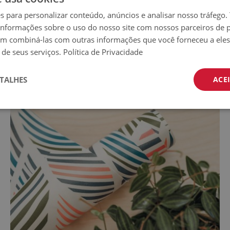
ressivos.
es para personalizar conteúdo, anúncios e analisar nosso tráfeg
nformações sobre o uso do nosso site com nossos parceiros de p
em combiná-las com outras informações que você forneceu a eles
 de seus serviços.
Política de Privacidade
TALHES
ACE