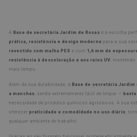
A
Base de secretária Jardim de Rosas
é a escolha per
prática, resistência e design moderno
para a sua sec
revestido com malha PES
e com
1,6 mm de espessur
resistência à descoloração e aos raios UV
, mantendo 
mais tempo.
Além da sua durabilidade, a
Base de secretária Jardim
a manchas
, sendo extremamente fácil de limpar —
basta
necessidade de produtos químicos agressivos. A sua est
oferecer
praticidade e comodidade no uso diário
, to
qualquer ambiente de trabalho.
Graças ao seu formato funcional, protege eficazmente a 