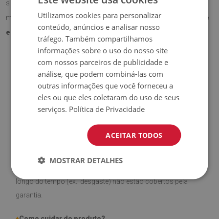
superfície da secretária contra riscos e desgaste, ao
Utilizamos cookies para personalizar
mesmo tempo que acrescenta
um toque profissional e
conteúdo, anúncios e analisar nosso
elegante
ao espaço.
tráfego. Também compartilhamos
informações sobre o uso do nosso site
com nossos parceiros de publicidade e
análise, que podem combiná-las com
♦
Material:
Vinil revestido com malha PES.
outras informações que você forneceu a
eles ou que eles coletaram do uso de seus
♦
Espessura:
1,6 mm
.
serviços.
Política de Privacidade
♦
Alta resistência a
descoloração e raios UV.
ACEITAR TODOS
♦
Produto
fácil de limpar,
resistente a manchas e à água.
MOSTRAR DETALHES
♦
Por favor, lembre-se de que danos causados pelo uso ao
longo do tempo (ex.: desgaste) não estão cobertos pela
garantia.
♦
Como cuidar do produto?