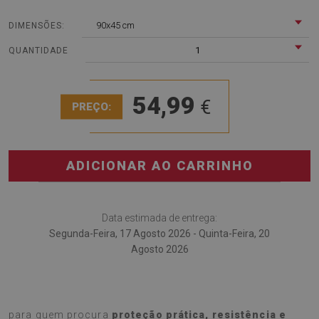
90x45 cm
DIMENSÕES:
1
QUANTIDADE
54,99
€
PREÇO:
ADICIONAR AO CARRINHO
Data estimada de entrega:
Segunda-Feira, 17 Agosto 2026 - Quinta-Feira, 20
Agosto 2026
A
Base de secretária Escadaria
é a escolha perfeita
para quem procura
proteção prática, resistência e