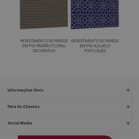
REVESTIMENTO DE PAREDE
REVESTIMENTO DE PAREDE
EM PVC PADRÃO FLORAL
EM PVC AZUJELO
DECORATIVO
PORTUGUÊS
54.99
54.99
PREÇO:
€
PREÇO:
€
COMPRAR
COMPRAR
AGORA
AGORA
Informações Úteis
Devoluções e reclamações
Para Os Clientes
Regulamentos da promoção
Sobre nós
Política de privacidade e cookies
Social Media
Instruções de montagem
Regulamento
Blog