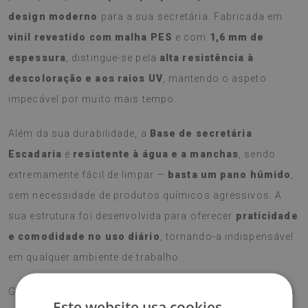
design moderno
para a sua secretária. Fabricada em
vinil revestido com malha PES
e com
1,6 mm de
espessura
, distingue-se pela
alta resistência à
descoloração e aos raios UV
, mantendo o aspeto
impecável por muito mais tempo.
Além da sua durabilidade, a
Base de secretária
Escadaria
é
resistente à água e a manchas
, sendo
extremamente fácil de limpar —
basta um pano húmido
,
sem necessidade de produtos químicos agressivos. A
sua estrutura foi desenvolvida para oferecer
praticidade
e comodidade no uso diário
, tornando-a indispensável
em qualquer ambiente de trabalho.
Graças ao seu formato funcional, protege eficazmente a
Este website usa cookies