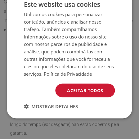
Graças ao seu formato funcional, protege eficazmente a
Este website usa cookies
superfície da secretária contra riscos e desgaste, ao
Utilizamos cookies para personalizar
mesmo tempo que acrescenta
um toque profissional e
conteúdo, anúncios e analisar nosso
tráfego. Também compartilhamos
elegante
ao espaço.
informações sobre o uso do nosso site
com nossos parceiros de publicidade e
análise, que podem combiná-las com
♦
Material:
Vinil revestido com malha PES.
outras informações que você forneceu a
eles ou que eles coletaram do uso de seus
♦
Espessura:
1,6 mm
.
serviços.
Política de Privacidade
♦
Alta resistência a
descoloração e raios UV.
ACEITAR TODOS
♦
Produto
fácil de limpar,
resistente a manchas e à água.
MOSTRAR DETALHES
♦
Por favor, lembre-se de que danos causados pelo uso ao
longo do tempo (ex.: desgaste) não estão cobertos pela
garantia.