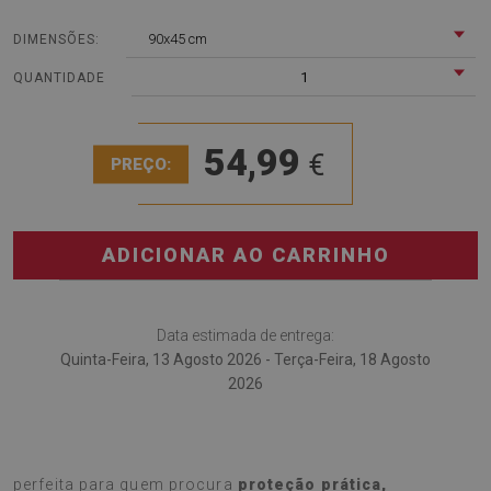
90x45 cm
DIMENSÕES:
1
QUANTIDADE
54,99
€
PREÇO:
ADICIONAR AO CARRINHO
Data estimada de entrega:
Quinta-Feira, 13 Agosto 2026 - Terça-Feira, 18 Agosto
2026
A
Base de secretária Abstração laranja
é a escolha
perfeita para quem procura
proteção prática,