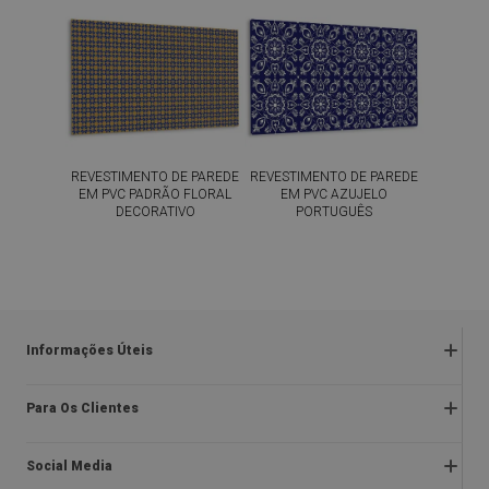
REVESTIMENTO DE PAREDE
REVESTIMENTO DE PAREDE
EM PVC PADRÃO FLORAL
EM PVC AZUJELO
DECORATIVO
PORTUGUÊS
54.99
54.99
PREÇO:
€
PREÇO:
€
COMPRAR
COMPRAR
AGORA
AGORA
Informações Úteis
Devoluções e reclamações
Para Os Clientes
Regulamentos da promoção
Sobre nós
Política de privacidade e cookies
Social Media
Instruções de montagem