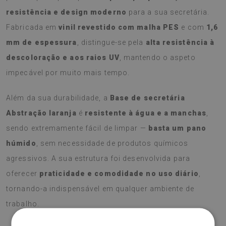
resistência e design moderno
para a sua secretária.
Fabricada em
vinil revestido com malha PES
e com
1,6
mm de espessura
, distingue-se pela
alta resistência à
descoloração e aos raios UV
, mantendo o aspeto
impecável por muito mais tempo.
Além da sua durabilidade, a
Base de secretária
Abstração laranja
é
resistente à água e a manchas
,
sendo extremamente fácil de limpar —
basta um pano
húmido
, sem necessidade de produtos químicos
agressivos. A sua estrutura foi desenvolvida para
oferecer
praticidade e comodidade no uso diário
,
tornando-a indispensável em qualquer ambiente de
trabalho.